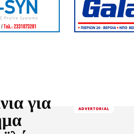
νια για
ADVERTORIAL
ημα