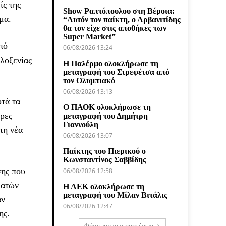
ίς της
Show Ραπτόπουλου στη Βέροια:
μα.
“Αυτόν τον παίκτη, ο Αρβανιτίδης
θα τον είχε στις αποθήκες των
Super Market”
πό
06/08/2026 13:24
ιλοξενίας
Η Παλέρμο ολοκλήρωσε τη
μεταγραφή του Στρεφέτσα από
τον Ολυμπιακό
06/08/2026 13:13
τά τα
Ο ΠΑΟΚ ολοκλήρωσε τη
ρες
μεταγραφή του Δημήτρη
Γιαννούλη
τη νέα
06/08/2026 13:07
Παίκτης του Πιερικού ο
Κωνσταντίνος Σαββίδης
σης που
06/08/2026 12:58
λατών
Η ΑΕΚ ολοκλήρωσε τη
μεταγραφή του Μίλαν Βιτάλις
αν
06/08/2026 12:47
ης.
Φόρτωση περισσοτέρων