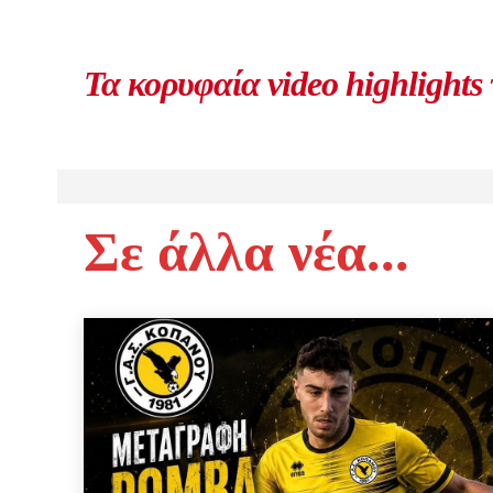
Τα κορυφαία video highlights
Σε άλλα νέα...