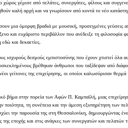
 ο χώρος γέμισε από πελάτες, συνεργάτες, φίλους και συγγενε
ηθούν καλή αρχή και να γνωρίσουν από κοντά το νέο κατάστη
ύσουν μια όμορφη βραδιά με μουσική, προσεγμένες γεύσεις α
ξενο και ευχάριστο περιβάλλον που ανέδειξε τη φιλοσοφία φ
 εδώ και δεκαετίες.
ς ισχυρούς δεσμούς εμπιστοσύνης που έχουν χτιστεί όλα αυ
ροσκεκλημένους βρέθηκαν άνθρωποι που ταξίδεψαν από διάφο
νέοι γείτονες της επιχείρησης, οι οποίοι καλωσόρισαν θερμά 
κό βήμα στην πορεία των Αφών Π. Καμπαϊλή, μιας επιχείρη
ην ποιότητα, τη συνέπεια και την άμεση εξυπηρέτηση των πε
νισχύει την παρουσία της στη Θεσσαλονίκη, δημιουργώντας έν
ς της εποχής και στις ανάγκες των συνεργατών και πελατών τ