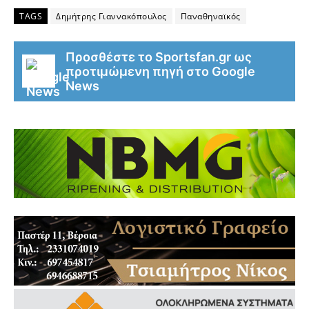
TAGS
Δημήτρης Γιαννακόπουλος
Παναθηναϊκός
Προσθέστε το Sportsfan.gr ως
προτιμώμενη πηγή στο Google
News