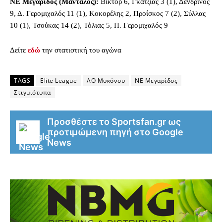
ΝΕ Μεγαρίδος (Μάνταλος):
Βίκτορ 6, Γκάτζιας 3 (1), Δενδρινός
9, Δ. Γερομιχαλός 11 (1), Κοκορέλης 2, Προίσκος 7 (2), Σύλλας
10 (1), Τσούκας 14 (2), Τόλιας 5, Π. Γερομιχαλός 9
Δείτε
εδώ
την στατιστική του αγώνα
TAGS
Elite League
ΑΟ Μυκόνου
ΝΕ Μεγαρίδος
Στιγμιότυπα
Προσθέστε το Sportsfan.gr ως
προτιμώμενη πηγή στο Google
News