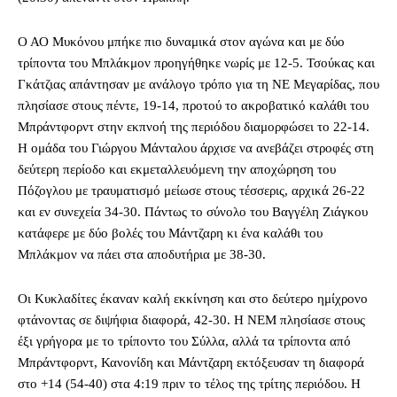
Ο ΑΟ Μυκόνου μπήκε πιο δυναμικά στον αγώνα και με δύο
τρίποντα του Μπλάκμον προηγήθηκε νωρίς με 12-5. Τσούκας και
Γκάτζιας απάντησαν με ανάλογο τρόπο για τη ΝΕ Μεγαρίδας, που
πλησίασε στους πέντε, 19-14, προτού το ακροβατικό καλάθι του
Μπράντφορντ στην εκπνοή της περιόδου διαμορφώσει το 22-14.
Η ομάδα του Γιώργου Μάνταλου άρχισε να ανεβάζει στροφές στη
δεύτερη περίοδο και εκμεταλλευόμενη την αποχώρηση του
Πόζογλου με τραυματισμό μείωσε στους τέσσερις, αρχικά 26-22
και εν συνεχεία 34-30. Πάντως το σύνολο του Βαγγέλη Ζιάγκου
κατάφερε με δύο βολές του Μάντζαρη κι ένα καλάθι του
Μπλάκμον να πάει στα αποδυτήρια με 38-30.
Οι Κυκλαδίτες έκαναν καλή εκκίνηση και στο δεύτερο ημίχρονο
φτάνοντας σε διψήφια διαφορά, 42-30. Η ΝΕΜ πλησίασε στους
έξι γρήγορα με το τρίποντο του Σύλλα, αλλά τα τρίποντα από
Μπράντφορντ, Κανονίδη και Μάντζαρη εκτόξευσαν τη διαφορά
στο +14 (54-40) στα 4:19 πριν το τέλος της τρίτης περιόδου. Η