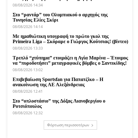
08/08/2026 14:34
Στο “ραντάρ” του Ολυμπιακού ο αρχηγός της
Τυνησίας Ελίες Σκίρι
08/08/2026 14:14
Με ημαθιώτικη υπογραφή το πρώτο γκολ της
Primeira Liga – Σκόραρε ο Γιώργος Κούτσιας! (βίντεο)
08/08/2026 13:33
Τριπλό “χτύπημα” ετοιμάζει η Αγία Μαρίνα – Έτοιμος
να “πυροδοτήσει” μεταγραφικές βόμβες ο Σαντικίδης!
08/08/2026 13:02
Επιβεβαίωση Sportsfan για Παπατζίκο – Η
ανακοίνωση της ΑΕ Αλεξάνδρειας
08/08/2026 12:41
Στο “οπλοστάσιο” της Δόξας Λιανοβεργίου ο
Ροτσιόπουλος
08/08/2026 12:32
Φόρτωση περισσοτέρων