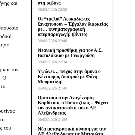
ήνης και
στη ρεβάνς
06/08/2026 22:58
Οι “τρελοί” Λευκαδιώτες
ξαναχτυπούν – Έβγαλαν διαρκείας
σπουδαίο
με… κινηματογραφική
υπερπαραγωγή! (βίντεο)
αδική
06/08/2026 22:48
τησε
Νεανική προσθήκη για τον Α.Σ.
Βατολάκκου με Γεωργούση
06/08/2026 22:34
 και τον
Υψώνει… τείχος στην άμυνα ο
Κένταυρος Λουτρού με Φάνη
. Ο
Μουρατίδη!
 το
06/08/2026 21:46
Οριστικά στην Αναγέννηση
Καρδίτσας ο Παπατζίκος – Ψάχνει
τον αντικαταστάτη του η ΑΕ
ουτίνοφ
Αλεξάνδρειας
τη
06/08/2026 21:34
ς του
Νέα μεταγραφική κίνηση για την
ΑΕ Αλεξάνδρειας με Μητσιώτη