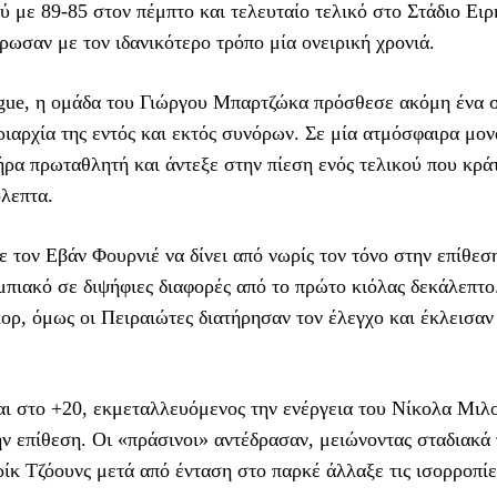
με 89-85 στον πέμπτο και τελευταίο τελικό στο Στάδιο Ειρ
ρωσαν με τον ιδανικότερο τρόπο μία ονειρική χρονιά.
ague, η ομάδα του Γιώργου Μπαρτζώκα πρόσθεσε ακόμη ένα 
ριαρχία της εντός και εκτός συνόρων. Σε μία ατμόσφαιρα μον
ρα πρωταθλητή και άντεξε στην πίεση ενός τελικού που κρά
όλεπτα.
 τον Εβάν Φουρνιέ να δίνει από νωρίς τον τόνο στην επίθεση
πιακό σε διψήφιες διαφορές από το πρώτο κιόλας δεκάλεπτο
ρ, όμως οι Πειραιώτες διατήρησαν τον έλεγχο και έκλεισαν
αι στο +20, εκμεταλλευόμενος την ενέργεια του Νίκολα Μιλ
ην επίθεση. Οι «πράσινοι» αντέδρασαν, μειώνοντας σταδιακά 
ίκ Τζόουνς μετά από ένταση στο παρκέ άλλαξε τις ισορροπίε