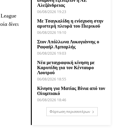
αναμονή εξελίξεων η ΑΕ
Αλεξάνδρειας
06/08/2026 19:23
 League
Με Τσαγκαλίδη η ενίσχυση στην
ποία δίνει
αριστερή πλευρά του Πιερικού
06/08/2026 19:10
Στον Απόλλωνα Λυκογιάννης ο
Ραφαήλ Αμπαρλής
06/08/2026 19:03
Νέα μεταγραφική κίνηση με
Καρυπίδη για τον Κένταυρο
Λουτρού
06/08/2026 18:55
Κίνηση για Ματίας Βίνια από τον
Ολυμπιακό
06/08/2026 18:46
Φόρτωση περισσοτέρων