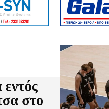
 εντός
τσα στο