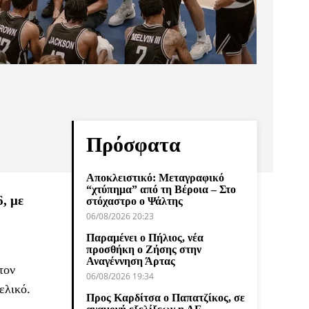
Πρόσφατα
Αποκλειστικό: Μεταγραφικό
“χτύπημα” από τη Βέροια – Στο
, με
στόχαστρο ο Ψάλτης
06/08/2026 20:23
Παραμένει ο Πήλιος, νέα
προσθήκη ο Ζήσης στην
Αναγέννηση Άρτας
τον
06/08/2026 19:34
ελικό.
Προς Καρδίτσα ο Παπατζίκος, σε