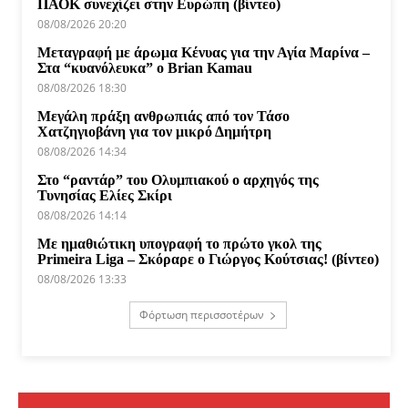
ΠΑΟΚ συνεχίζει στην Ευρώπη (βίντεο)
08/08/2026 20:20
Μεταγραφή με άρωμα Κένυας για την Αγία Μαρίνα –
Στα “κυανόλευκα” ο Brian Kamau
08/08/2026 18:30
Μεγάλη πράξη ανθρωπιάς από τον Τάσο
Χατζηγιοβάνη για τον μικρό Δημήτρη
08/08/2026 14:34
Στο “ραντάρ” του Ολυμπιακού ο αρχηγός της
Τυνησίας Ελίες Σκίρι
08/08/2026 14:14
Με ημαθιώτικη υπογραφή το πρώτο γκολ της
Primeira Liga – Σκόραρε ο Γιώργος Κούτσιας! (βίντεο)
08/08/2026 13:33
Φόρτωση περισσοτέρων