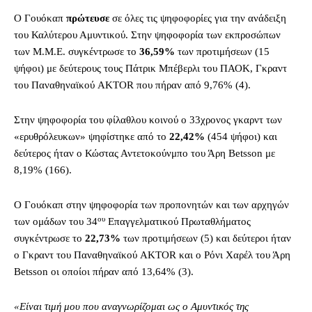
Ο Γουόκαπ
πρώτευσε
σε όλες τις ψηφοφορίες για την ανάδειξη
του Καλύτερου Αμυντικού. Στην ψηφοφορία των εκπροσώπων
των Μ.Μ.Ε. συγκέντρωσε το
36,59%
των προτιμήσεων (15
ψήφοι) με δεύτερους τους Πάτρικ Μπέβερλι του ΠΑΟΚ, Γκραντ
του Παναθηναϊκού AKTOR που πήραν από 9,76% (4).
Στην ψηφοφορία του φίλαθλου κοινού ο 33χρονος γκαρντ των
«ερυθρόλευκων» ψηφίστηκε από το
22,42%
(454 ψήφοι) και
δεύτερος ήταν ο Κώστας Αντετοκούνμπο του Άρη Betsson με
8,19% (166).
Ο Γουόκαπ στην ψηφοφορία των προπονητών και των αρχηγών
ου
των ομάδων του 34
Επαγγελματικού Πρωταθλήματος
συγκέντρωσε το
22,73%
των προτιμήσεων (5) και δεύτεροι ήταν
ο Γκραντ του Παναθηναϊκού AKTOR και ο Ρόνι Χαρέλ του Άρη
Betsson οι οποίοι πήραν από 13,64% (3).
«Είναι τιμή μου που αναγνωρίζομαι ως ο Αμυντικός της