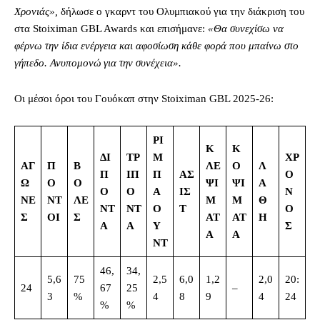
Χρονιάς»,
δήλωσε ο γκαρντ του Ολυμπιακού για την διάκριση του
στα Stoiximan GBL Awards και επισήμανε:
«Θα συνεχίσω να
φέρνω την ίδια ενέργεια και αφοσίωση κάθε φορά που μπαίνω στο
γήπεδο. Ανυπομονώ για την συνέχεια».
Οι μέσοι όροι του Γουόκαπ στην Stoiximan GBL 2025-26:
ΡΙ
Κ
Κ
ΔΙ
ΤΡ
Μ
ΧΡ
ΑΓ
Π
Β
ΛΕ
Ο
Λ
Π
ΙΠ
Π
ΑΣ
Ο
Ω
Ο
Ο
ΨΙ
ΨΙ
Α
Ο
Ο
Α
ΙΣ
Ν
ΝΕ
ΝΤ
ΛΕ
Μ
Μ
Θ
ΝΤ
ΝΤ
Ο
Τ
Ο
Σ
ΟΙ
Σ
ΑΤ
ΑΤ
Η
Α
Α
Υ
Σ
Α
Α
ΝΤ
46,
34,
5,6
75
2,5
6,0
1,2
2,0
20:
24
67
25
–
3
%
4
8
9
4
24
%
%