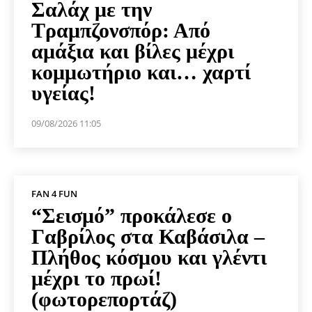
Σαλάχ με την
Τραμπζονσπόρ: Από
αμάξια και βίλες μέχρι
κομμωτήριο και… χαρτί
υγείας!
09/08/2026 11:05
FAN 4 FUN
“Σεισμό” προκάλεσε ο
Γαβρίλος στα Καβάσιλα –
Πλήθος κόσμου και γλέντι
μέχρι το πρωί!
(φωτορεπορτάζ)