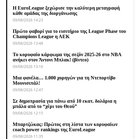
Η EuroLeague ξεχώρισε την καλύτερη μεταγραφή
κάθε ομάδας της διοργάνωσης
09/08/2026 14:23
Πρώτο φαβορί για το εισιτήριο της League Phase του
Champions League η ΑΕΚ
09/08/2026 13:48
Το κορυφαίο κάρφωμα της σεζόν 2025-26 στο NBA
ανήκει στον Άντονι Μπλακ! (βίντεο)
09/08/2026 13:16
Μια φανέλα… 1.000 χορηγών για τη Ντεπορτίβο
Μουνισιπάλ!
09/08/2026 12:47
Σε δημοπρασία για πάνω από 10 εκατ. δολάρια η
μπάλα από το “χέρι του Θεού”
09/08/2026 12:15
Μπαρτζώκας: Πρώτος στη λίστα των κορυφαίων
coach power rankings της EuroLeague
09/08/2026 11:35