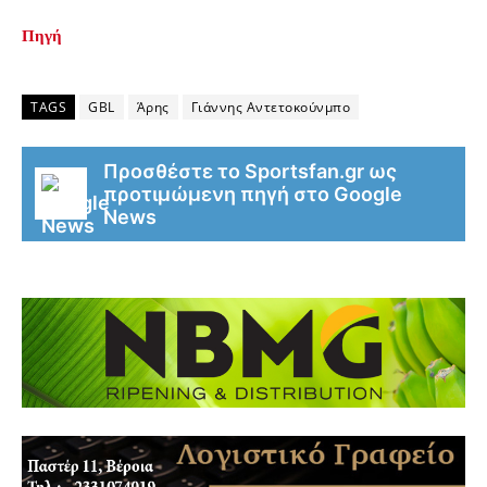
Πηγή
TAGS
GBL
Άρης
Γιάννης Αντετοκούνμπο
Προσθέστε το Sportsfan.gr ως
προτιμώμενη πηγή στο Google
News