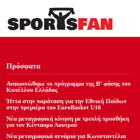
Πρόσφατα
Ανακοινώθηκε το πρόγραμμα της Β’ φάσης του
Κυπέλλου Ελλάδας
Ήττα στην παράταση για την Εθνική Παίδων
στην πρεμιέρα του EuroBasket U16
Νέα μεταγραφική κίνηση με τριπλή προσθήκη
για τον Κένταυρο Λουτρού
Νέα μεταγραφικά σενάρια για Κωνσταντέλια