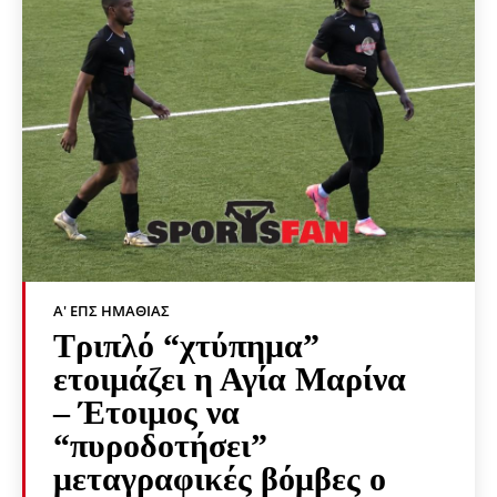
Α' ΕΠΣ ΗΜΑΘΊΑΣ
Τριπλό “χτύπημα”
ετοιμάζει η Αγία Μαρίνα
– Έτοιμος να
“πυροδοτήσει”
μεταγραφικές βόμβες ο