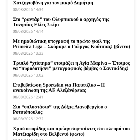
Χατζηγιοβάνη για τον μικρό Δημήτρη
08/08/2026 14:34
Στο “ραντάρ” του Ολυμπιακού ο αρχηγός της
Τυνησίας Ελίες Σκίρι
08/08/2026 14:14
Με ημαθιώτικη υπογραφή το πρώτο γκολ της
Primeira Liga – Σκόραρε ο Γιώργος Κούτσιας! (βίντεο)
08/08/2026 13:33
Τριπλό “χτύπημα” ετοιμάζει η Αγία Μαρίνα – Έτοιμος
να “πυροδοτήσει” μεταγραφικές βόμβες ο Σαντικίδης!
08/08/2026 13:02
Επιβεβαίωση Sportsfan για Παπατζίκο – Η
ανακοίνωση της ΑΕ Αλεξάνδρειας
08/08/2026 12:41
Στο “οπλοστάσιο” της Δόξας Λιανοβεργίου ο
Ροτσιόπουλος
08/08/2026 12:32
Χριστοφορίδης και πρώην συμπαίκτες στο πλευρό του
Ματζιαρίδη στο Βελβεντό (φωτο)