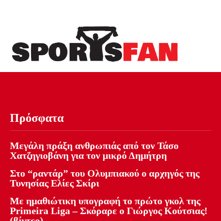
Πρόσφατα
Μεγάλη πράξη ανθρωπιάς από τον Τάσο
Χατζηγιοβάνη για τον μικρό Δημήτρη
Στο “ραντάρ” του Ολυμπιακού ο αρχηγός της
Τυνησίας Ελίες Σκίρι
Με ημαθιώτικη υπογραφή το πρώτο γκολ της
Primeira Liga – Σκόραρε ο Γιώργος Κούτσιας!
(βίντεο)