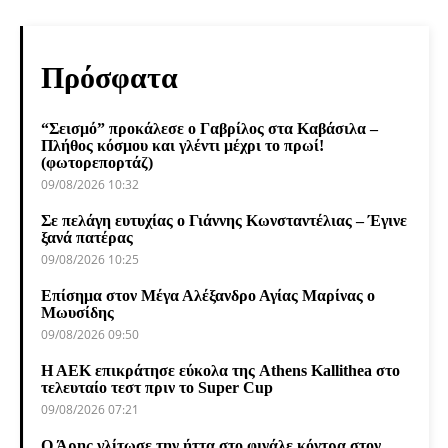
Πρόσφατα
“Σεισμό” προκάλεσε ο Γαβρίλος στα Καβάσιλα –
Πλήθος κόσμου και γλέντι μέχρι το πρωί!
(φωτορεπορτάζ)
09/08/2026 10:32
Σε πελάγη ευτυχίας ο Γιάννης Κωνσταντέλιας – Έγινε
ξανά πατέρας
09/08/2026 10:25
Επίσημα στον Μέγα Αλέξανδρο Αγίας Μαρίνας ο
Μωυσίδης
09/08/2026 09:50
Η ΑΕΚ επικράτησε εύκολα της Athens Kallithea στο
τελευταίο τεστ πριν το Super Cup
09/08/2026 07:21
Ο Άρης γλίτωσε την ήττα στο φινάλε κόντρα στον