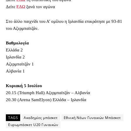
Δείτε
ΕΔΩ
ξανά τον αγώνα
Στο άλλο παιχνίδι του Α’ ομίλου η Ιρλανδία επικράτησε με 93-81
του Αζερμπαϊτζάν.
Βαθμολογία
Ελλάδα 2
Ιρλανδία 2
Αζερμπαϊτζάν 1
Αλβανία 1
Κυριακή 5 Ιουλίου
20.15 (Triumph Hall) Αζερμπαϊτζάν – Αλβανία
20.30 (Arena SamElyon) Ελλάδα – Ιρλανδία
TAGS
Ακαδημίες μπάσκετ
Εθνική Νέων Γυναικών Μπάσκετ
Ευρωμπάσκετ U20 Γυναικών