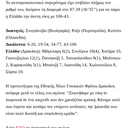
Το αντιπροσωπευτικό συγκρότημα είχε επιβάλει πλήρως τον
ρυθμό του, διεύρυνε τη διαφορά στο 97-39 (36’35’’) για να πάρει
η Ελλάδα την άνετη νίκη με 106-43.
Διαιτητές
: Στογιάνοβα (Βουλγαρία), Ροξο (Πορτογαλία), Κεστέιν
(Ολλανδία).
Δεκάλεπτα:
6-26, 19-54, 34-77, 43-106
Ελλάδα
(Δρακάκη): Μάγκλαρη 6(2), Στολίγκα 18(4), Χατήρα 10,
Γιαπιτζόγλου 12(1), Πατσιατζή 5, Τσινασλανίδου 9(1), Μπάτσιου
2, Κυριακούδη 5(1), Μπαλτζή 7, Λιανούδη 14, Χωλοπούλου 8,
Σύρπα 10.
Η προπονήτρια της Εθνικής Νέων Γυναικών Φρόσω Δρακάκη
ανέφερε μετά το τέλος του αγώνα:
“Ξεκινήσαμε με νίκη το
τουρνουά σε ένα παιχνίδι που δεν χρειάζεται κριτική. Κάναμε αυτό
που έπρεπε και κοιτάμε τον επόμενο αντίπαλο, την Ιρλανδία που
είναι πολύ δυνατή και επικίνδυνη ομάδα”.
Δείτε
ΕΔΩ
τη στατιστική του αγώνα