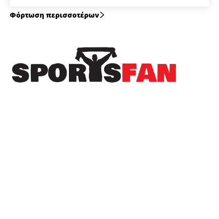
Φόρτωση περισσοτέρων
Πρόσφατα
“Σεισμό” προκάλεσε ο Γαβρίλος στα Καβάσιλα
– Πλήθος κόσμου και γλέντι μέχρι το πρωί!
(φωτορεπορτάζ)