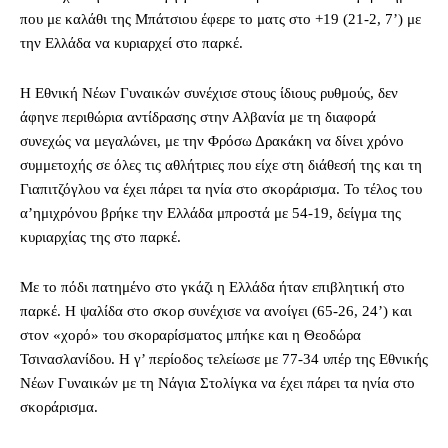
που με καλάθι της Μπάτσιου έφερε το ματς στο +19 (21-2, 7’) με
την Ελλάδα να κυριαρχεί στο παρκέ.
Η Εθνική Νέων Γυναικών συνέχισε στους ίδιους ρυθμούς, δεν
άφηνε περιθώρια αντίδρασης στην Αλβανία με τη διαφορά
συνεχώς να μεγαλώνει, με την Φρόσω Δρακάκη να δίνει χρόνο
συμμετοχής σε όλες τις αθλήτριες που είχε στη διάθεσή της και τη
Γιαπιτζόγλου να έχει πάρει τα ηνία στο σκοράρισμα. Το τέλος του
α’ημιχρόνου βρήκε την Ελλάδα μπροστά με 54-19, δείγμα της
κυριαρχίας της στο παρκέ.
Με το πόδι πατημένο στο γκάζι η Ελλάδα ήταν επιβλητική στο
παρκέ. Η ψαλίδα στο σκορ συνέχισε να ανοίγει (65-26, 24’) και
στον «χορό» του σκοραρίσματος μπήκε και η Θεοδώρα
Τσινασλανίδου. Η γ’ περίοδος τελείωσε με 77-34 υπέρ της Εθνικής
Νέων Γυναικών με τη Νάγια Στολίγκα να έχει πάρει τα ηνία στο
σκοράρισμα.