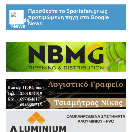
Προσθέστε το Sportsfan.gr ως
προτιμώμενη πηγή στο Google
News