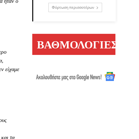
α ήταν ο
Φόρτωση περισσοτέρων
ΒΑΘΜΟΛΟΓΙΕΣ
ερο
α,
εν είχαμε
ους
 και τα