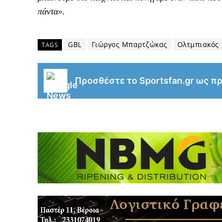
πάντα».
GBL
Γιώργος Μπαρτζώκας
Ολτμπιακός
TAGS
Προσθέστε το Sportsfan.gr ως π