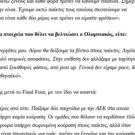
ς οκτώ ξένους και κάθε φορά πρέπει να κάνουμε rotation. Σήμερ
ην είναι. Έχουμε οκτώ παίκτες τους οποίους σκοπεύουμε να
ια είναι κάθε δύο μέρες και πρέπει να είμαστε φρέσκοι».
 στοιχεία που θέλει να βελτιώσει ο Ολυμπιακός, είπε:
εργάτες μου. Αύριο θα δείξουμε τα βίντεο στους παίκτες. Λιγότ
ολύ νευρικές αποφάσεις. Στην επίθεση δεν αλλάξαμε με ταχύτητ
πό ξεκάθαρες φάσεις, από post up. Γενικά δεν είχαμε pace, δ
αθηναϊκό».
 μετά το Final Four, με τον ίδιο να απαντά:
έρες από τότε. Παίξαμε δύο παιχνίδια με την ΑΕΚ στα οποία
άρχει καμία κούραση. Οι ομάδες που θέλουν να κερδίσουν τίτλ
Σίγουρα υπάρχει σωρευμένη κούραση στους παίκτες, αλλά όταν
 είναι σημαντικός για εμάς, πρέπει να ξεχνάμε και την κούραση