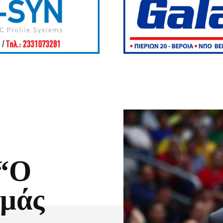
 “Ο
 μάς