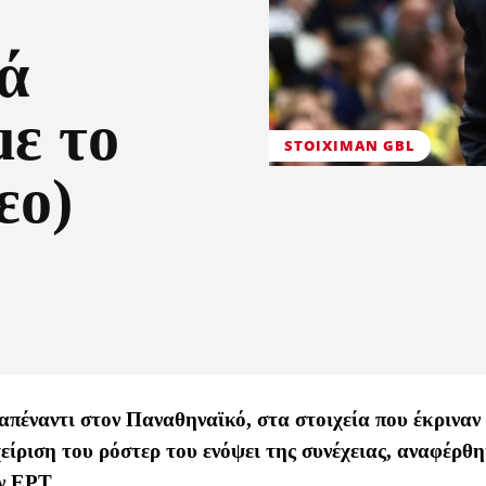
ά
με το
STOIXIMAN GBL
εο)
απέναντι στον Παναθηναϊκό, στα στοιχεία που έκριναν
χείριση του ρόστερ του ενόψει της συνέχειας, αναφέρθη
ν ΕΡΤ.