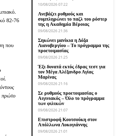
10/08/2026 07:22
μπιακό.
Ανεβάζει ρυθμούς και
συμπληρώνει το παζλ του ρόστερ
κό 82-76
της η Ακαδημία Βέροιας
09/08/2026 21:36
Σηκώνει μανίκια η Δόξα
ση που
Λιανοβεργίου – Το πρόγραμμα της
προετοιμασίας
09/08/2026 21:25
Έξι δυνατά εκτός έδρας τεστ για
ο
τον Μέγα Αλέξανδρο Αγίας
Μαρίνας
οί.
09/08/2026 21:16
πόντους
Σε ρυθμούς προετοιμασίας ο
ο πρώτο
Αιγινιακός – Όλο το πρόγραμμα
των φιλικών
09/08/2026 21:07
Επιστροφή Κουτσούκη στον
Απόλλωνα Λυκογιάννης
09/08/2026 21:01