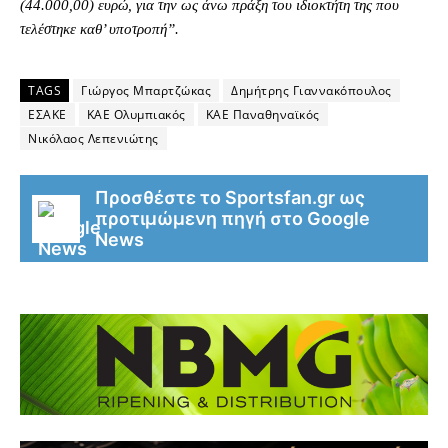
(44.000,00) ευρώ, για την ως άνω πράξη του ιδιοκτήτη της που
τελέστηκε καθ’ υποτροπή”.
TAGS
Γιώργος Μπαρτζώκας
Δημήτρης Γιαννακόπουλος
ΕΣΑΚΕ
ΚΑΕ Ολυμπιακός
ΚΑΕ Παναθηναϊκός
Νικόλαος Λεπενιώτης
Προσθέστε το Sportsfan.gr ως
προτιμώμενη πηγή στο Google
News