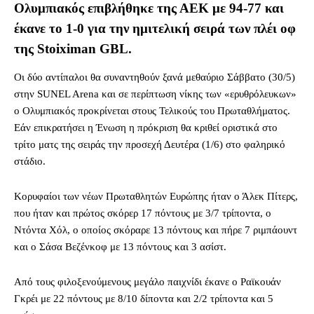
Ολυμπιακός επιβλήθηκε της ΑΕΚ με 94-77 και
έκανε το 1-0 για την ημιτελική σειρά των πλέι οφ
της Stoiximan GBL.
Οι δύο αντίπαλοι θα συναντηθούν ξανά μεθαύριο Σάββατο (30/5)
στην SUNEL Arena και σε περίπτωση νίκης των «ερυθρόλευκων»
ο Ολυμπιακός προκρίνεται στους Τελικούς του Πρωταθλήματος.
Εάν επικρατήσει η Ένωση η πρόκριση θα κριθεί οριστικά στο
τρίτο ματς της σειράς την προσεχή Δευτέρα (1/6) στο φαληρικό
στάδιο.
Κορυφαίοι των νέων Πρωταθλητών Ευρώπης ήταν ο Άλεκ Πίτερς,
που ήταν και πρώτος σκόρερ 17 πόντους με 3/7 τρίποντα, ο
Ντόντα Χόλ, ο οποίος σκόραρε 13 πόντους και πήρε 7 ριμπάουντ
και ο Σάσα Βεζένκοφ με 13 πόντους και 3 ασίστ.
Από τους φιλοξενούμενους μεγάλο παιχνίδι έκανε ο Ραϊκουάν
Γκρέι με 22 πόντους με 8/10 δίποντα και 2/2 τρίποντα και 5