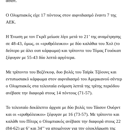
ασίστ.
Ο Ολυμπιακός είχε 17 πόντους στον αιφνιδιασμό έναντι 7 της
ΑΕΚ.
Η Ένωση με τον Γκρέϊ μείωσε λίγο μετά το 21’ της αναμέτρησης
σε 48-43, όμως, οι «ερυθρόλευκοι» με δύο καλάθια του Χολ (το
δεύτερο με άλει ουπ κάρφωμα) και τρίποντο του Τόμας Γουόκαπ
ξέφυγαν με 55-43 δύο λεπτά αργότερα.
Με τρίποντο του Βεζένκοφ, δυο βολές του Ταϊρίκ Τζόουνς και
εντυπωσιακό κάρφωμα στον αιφνιδιασμό του Αμερικανού σέντερ
ο Ολυμπιακός στα τελευταία ενάμιση λεπτά της τρίτης περιόδου
ανέβασε την διαφορά στους 14 πόντους (71-57).
Το τελευταίο δεκάλεπτο άρχισε με δύο βολές του Τάισον Ουόρντ
και οι «ερυθρόλευκοι» ξέφυγαν με 16 (73-57). Με τρίποντο και
καλάθι του Πίτερς ο Ολυμπιακός ανέβασε την διαφορά στους 22
(84-62) με 6’ και 34’’ να απομένουν για την ολοκλήρωση της