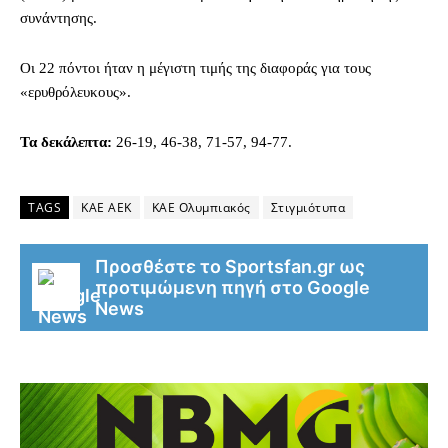
συνάντησης.
Οι 22 πόντοι ήταν η μέγιστη τιμής της διαφοράς για τους
«ερυθρόλευκους».
Τα δεκάλεπτα:
26-19, 46-38, 71-57, 94-77.
TAGS
ΚΑΕ ΑΕΚ
ΚΑΕ Ολυμπιακός
Στιγμιότυπα
Προσθέστε το Sportsfan.gr ως
προτιμώμενη πηγή στο Google
News