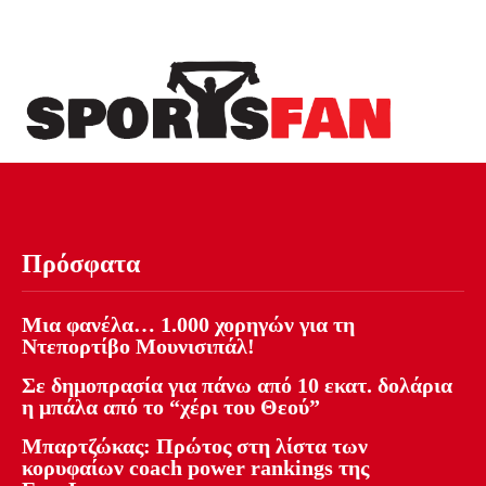
Πρόσφατα
Μια φανέλα… 1.000 χορηγών για τη
Ντεπορτίβο Μουνισιπάλ!
Σε δημοπρασία για πάνω από 10 εκατ. δολάρια
η μπάλα από το “χέρι του Θεού”
Μπαρτζώκας: Πρώτος στη λίστα των
κορυφαίων coach power rankings της