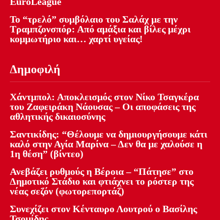
EuroLeague
Το “τρελό” συμβόλαιο του Σαλάχ με την
Τραμπζονσπόρ: Από αμάξια και βίλες μέχρι
κομμωτήριο και… χαρτί υγείας!
Δημοφιλή
Χάντμπολ: Αποκλεισμός στον Νίκο Τσαγκέρα
του Ζαφειράκη Νάουσας – Οι αποφάσεις της
αθλητικής δικαιοσύνης
Σαντικίδης: “Θέλουμε να δημιουργήσουμε κάτι
καλό στην Αγία Μαρίνα – Δεν θα με χαλούσε η
1η θέση” (βίντεο)
Ανεβάζει ρυθμούς η Βέροια – “Πάτησε” στο
Δημοτικό Στάδιο και φτιάχνει το ρόστερ της
νέας σεζόν (φωτορεπορτάζ)
Συνεχίζει στον Κένταυρο Λουτρού ο Βασίλης
Τσομίδης