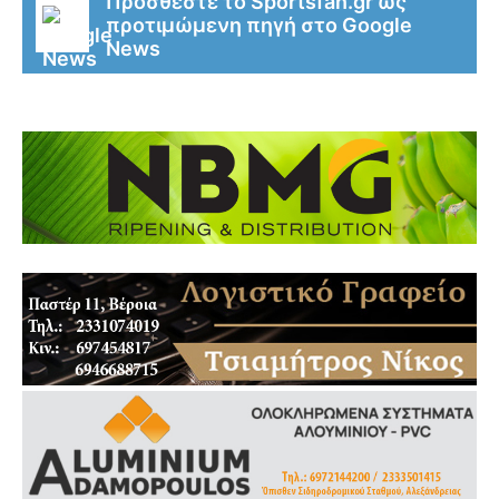
Προσθέστε το Sportsfan.gr ως
προτιμώμενη πηγή στο Google
News