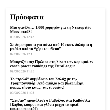
Πρόσφατα
Μια φανέλα… 1.000 χορηγών για τη Ντεπορτίβο
Μουνισιπάλ!
09/08/2026 12:47
Σε δημοπρασία για πάνω από 10 εκατ. δολάρια η
μπάλα από το “χέρι του Θεού”
09/08/2026 12:15
Μπαρτζώκας: Πρώτος στη λίστα των κορυφαίων
coach power rankings της EuroLeague
09/08/2026 11:35
Το “τρελό” συμβόλαιο του Σαλάχ με την
Τραμπζονσπόρ: Από αμάξια και βίλες μέχρι
κομμωτήριο και… χαρτί υγείας!
09/08/2026 11:05
“Σεισμό” προκάλεσε ο Γαβρίλος στα Καβάσιλα –
Πλήθος κόσμου και γλέντι μέχρι το πρωί!
(φωτορεπορτάζ)