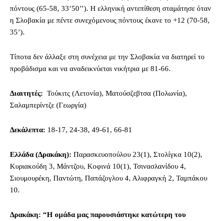
πόντους (65-58, 33’50’’). Η ελληνική αντεπίθεση σταμάτησε όταν
η Σλοβακία με πέντε συνεχόμενους πόντους έκανε το +12 (70-58,
35’).
Τίποτα δεν άλλαξε στη συνέχεια με την Σλοβακία να διατηρεί το
προβάδισμα και να αναδεικνύεται νικήτρια με 81-66.
Διαιτητές:
Τούκιτς (Λετονία), Ματούσζεβτσα (Πολωνία),
Σαλαμπερίντζε (Γεωργία)
Δεκάλεπτα:
18-17, 24-38, 49-61, 66-81
Ελλάδα (Δρακάκη):
Παρασκευοπούλου 23(1), Στολίγκα 10(2),
Κυριακούδη 3, Μάντζου, Κοφινά 10(1), Τσινασλανίδου 4,
Σιουμουρέκη, Παντώτη, Παπάζογλου 4, Αλιφραγκή 2, Ταμπάκου
10.
Δρακάκη: “Η ομάδα μας παρουσιάστηκε κατώτερη του