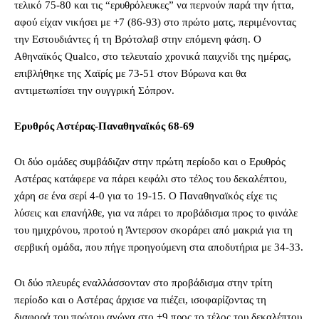
τελικό 75-80 και τις “ερυθρόλευκες” να περνούν παρά την ήττα,
αφού είχαν νικήσει με +7 (86-93) στο πρώτο ματς, περιμένοντας
την Εστουδιάντες ή τη Βρότσλαβ στην επόμενη φάση. Ο
Αθηναϊκός Qualco, στο τελευταίο χρονικά παιχνίδι της ημέρας,
επιβλήθηκε της Χαϊρίς με 73-51 στον Βύρωνα και θα
αντιμετωπίσει την ουγγρική Σόπρον.
Ερυθρός Αστέρας-Παναθηναϊκός 68-69
Οι δύο ομάδες συμβάδιζαν στην πρώτη περίοδο και ο Ερυθρός
Αστέρας κατάφερε να πάρει κεφάλι στο τέλος του δεκαλέπτου,
χάρη σε ένα σερί 4-0 για το 19-15. Ο Παναθηναϊκός είχε τις
λύσεις και επανήλθε, για να πάρει το προβάδισμα προς το φινάλε
του ημιχρόνου, προτού η Άντερσον σκοράρει από μακριά για τη
σερβική ομάδα, που πήγε προηγούμενη στα αποδυτήρια με 34-33.
Οι δύο πλευρές εναλλάσσονταν στο προβάδισμα στην τρίτη
περίοδο και ο Αστέρας άρχισε να πιέζει, ισοφαρίζοντας τη
διαφορά του πρώτου αγώνα στο +9 προς το τέλος του δεκαλέπτου,