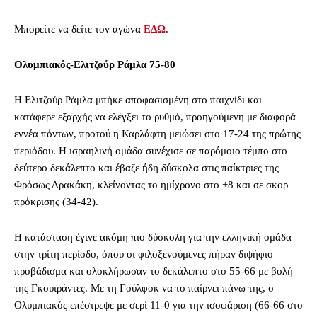
Μπορείτε να δείτε τον αγώνα
ΕΔΩ
.
Ολυμπιακός-Ελιτζούρ Ράμλα 75-80
Η Ελιτζούρ Ράμλα μπήκε αποφασισμένη στο παιχνίδι και
κατάφερε εξαρχής να ελέγξει το ρυθμό, προηγούμενη με διαφορά
εννέα πόντων, προτού η Καρλάφτη μειώσει στο 17-24 της πρώτης
περιόδου. Η ισραηλινή ομάδα συνέχισε σε παρόμοιο τέμπο στο
δεύτερο δεκάλεπτο και έβαζε ήδη δύσκολα στις παίκτριες της
Φρόσως Δρακάκη, κλείνοντας το ημίχρονο στο +8 και σε σκορ
πρόκρισης (34-42).
Η κατάσταση έγινε ακόμη πιο δύσκολη για την ελληνική ομάδα
στην τρίτη περίοδο, όπου οι φιλοξενούμενες πήραν διψήφιο
προβάδισμα και ολοκλήρωσαν το δεκάλεπτο στο 55-66 με βολή
της Γκουιράντες. Με τη Γούλφοκ να το παίρνει πάνω της, ο
Ολυμπιακός επέστρεψε με σερί 11-0 για την ισοφάριση (66-66 στο