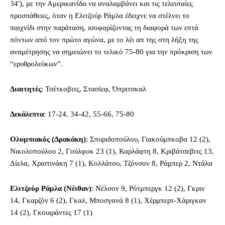
34′), με την Αμερικανίδα να αναλαμβάνει και τις τελευταίες
προσπάθειες, όταν η Ελιτζούρ Ράμλα έδειχνε να στέλνει το
παιχνίδι στην παράταση, ισοφαρίζοντας τη διαφορά των επτά
πόντων από τον πρώτο αγώνα, με το λέι απ της στη λήξη της
αναμέτρησης να σημειώνει το τελικό 75-80 για την πρόκριση των
“ερυθρολεύκων”.
Διαιτητές
: Τσέτκοβιτς, Στασίεφ, Όπριτσκαλ
Δεκάλεπτα
: 17-24, 34-42, 55-66, 75-80
Ολυμπιακός (Δρακάκη)
: Σπυριδοπούλου, Γιακούμπκοβα 12 (2),
Νικολοπούλου 2, Γούλφοκ 23 (1), Καρλάφτη 8, Κριβάτσεβιτς 13,
Δίελα, Χριστινάκη 7 (1), Κολλάτου, Τζόνσον 8, Ράμπερ 2, Ντάλα
Ελιτζούρ Ράμλα (Νέιθαν)
: Νέλσον 9, Ρότμπεργκ 12 (2), Γκριν
14, Γκαρζόν 6 (2), Γκαλ, Μποσγανά 8 (1), Χέρμπερτ-Χάριγκαν
14 (2), Γκουιράντες 17 (1)