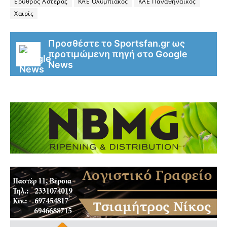
Ερυθρός Αστέρας
ΚΑΕ Ολυμπιακός
ΚΑΕ Παναθηναϊκός
Χαϊρίς
Προσθέστε το Sportsfan.gr ως
προτιμώμενη πηγή στο Google
News