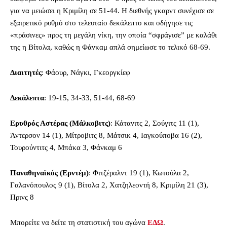
για να μειώσει η Κριμίλη σε 51-44. Η διεθνής γκαρντ συνέχισε σε
εξαιρετικό ρυθμό στο τελευταίο δεκάλεπτο και οδήγησε τις
«πράσινες» προς τη μεγάλη νίκη, την οποία “σφράγισε” με καλάθι
της η Βίτολα, καθώς η Φάνκαμ απλά σημείωσε το τελικό 68-69.
Διαιτητές
: Φάουρ, Νάγκι, Γκεοργκίεφ
Δεκάλεπτα
: 19-15, 34-33, 51-44, 68-69
Ερυθρός Αστέρας (Μάλκοβιτς)
: Κάτανιτς 2, Σούγιτς 11 (1),
Άντερσον 14 (1), Μίτροβιτς 8, Μάτσικ 4, Ιαγκούποβα 16 (2),
Τουρούντιτς 4, Μπάκα 3, Φάνκαμ 6
Παναθηναϊκός (Ερντέμ)
: Φιτζέραλντ 19 (1), Κωτούλα 2,
Γαλανόπουλος 9 (1), Βίτολα 2, Χατζηλεοντή 8, Κριμίλη 21 (3),
Πρινς 8
Μπορείτε να δείτε τη στατιστική του αγώνα
ΕΔΩ
.