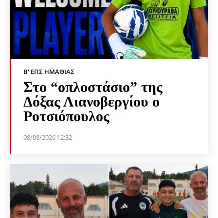
Β' ΕΠΣ ΗΜΑΘΊΑΣ
Στο “οπλοστάσιο” της
Δόξας Λιανοβεργίου ο
Ροτσιόπουλος
08/08/2026 12:32