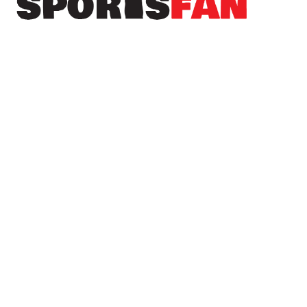
Πρόσφατα
Το Sportsfan στην προετοιμασία του Αιγινιακού
– Ανεβάζει ρυθμούς ενόψει της νέας σεζόν
(φωτορεπορτάζ)
Σταθερά κάτω από τα δοκάρια του Α.Σ.
Λευκαδίων ο Γιάννης Γαϊτανίδης
Νέα μεταγραφική ενίσχυση για τον Απόλλωνα
Λυκογιάννης με Θεοχαρόπουλο
Ανακοινώθηκε το πρόγραμμα της Β’ φάσης του