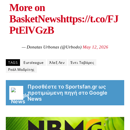
More on
BasketNews
https://t.co/FJ
PtElVGzB
— Donatas Urbonas (@Urbodo)
May 12, 2026
TAGS
Euroleague
Άλεξ Λεν
Έντι Ταβάρες
Ρεάλ Μαδρίτης
Προσθέστε το Sportsfan.gr ως
προτιμώμενη πηγή στο Google
News