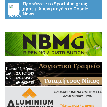
Προσθέστε το Sportsfan.gr ως
προτιμώμενη πηγή στο Google
News