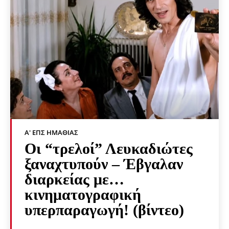
Α' ΕΠΣ ΗΜΑΘΊΑΣ
Οι “τρελοί” Λευκαδιώτες
ξαναχτυπούν – Έβγαλαν
διαρκείας με…
κινηματογραφική
υπερπαραγωγή! (βίντεο)