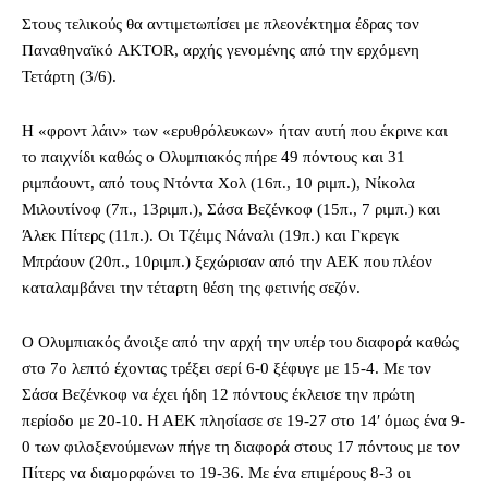
Στους τελικούς θα αντιμετωπίσει με πλεονέκτημα έδρας τον
Παναθηναϊκό AKTOR, αρχής γενομένης από την ερχόμενη
Τετάρτη (3/6).
Η «φροντ λάιν» των «ερυθρόλευκων» ήταν αυτή που έκρινε και
το παιχνίδι καθώς ο Ολυμπιακός πήρε 49 πόντους και 31
ριμπάουντ, από τους Ντόντα Χολ (16π., 10 ριμπ.), Νίκολα
Μιλουτίνοφ (7π., 13ριμπ.), Σάσα Βεζένκοφ (15π., 7 ριμπ.) και
Άλεκ Πίτερς (11π.). Οι Τζέιμς Νάναλι (19π.) και Γκρεγκ
Μπράουν (20π., 10ριμπ.) ξεχώρισαν από την ΑΕΚ που πλέον
καταλαμβάνει την τέταρτη θέση της φετινής σεζόν.
Ο Ολυμπιακός άνοιξε από την αρχή την υπέρ του διαφορά καθώς
στο 7ο λεπτό έχοντας τρέξει σερί 6-0 ξέφυγε με 15-4. Με τον
Σάσα Βεζένκοφ να έχει ήδη 12 πόντους έκλεισε την πρώτη
περίοδο με 20-10. Η ΑΕΚ πλησίασε σε 19-27 στο 14′ όμως ένα 9-
0 των φιλοξενούμενων πήγε τη διαφορά στους 17 πόντους με τον
Πίτερς να διαμορφώνει το 19-36. Με ένα επιμέρους 8-3 οι