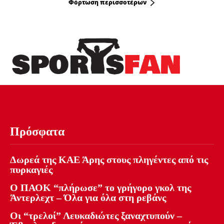
Φόρτωση περισσοτέρων
Πρόσφατα
Δωρεά της ΚΑΕ Άρης στους πληγέντες από τις
πυρκαγιές
Ο ΠΑΟΚ “πλήρωσε” το γρήγορο γκολ της
Άντερλεχτ – Όλα για όλα στη ρεβάνς
Οι “τρελοί” Λευκαδιώτες ξαναχτυπούν –