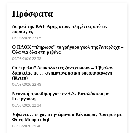
Πρόσφατα
Δωρεά της ΚΑΕ Άρης στους πληγέντες από τις
πυρκαγιές
06/08/2026 23:05
Ο ΠΑΟΚ “πλήρωσε” το γρήγορο γκολ της Άντερλεχτ –
Όλα για όλα στη ρεβάνς
06/08/2026 22:58
Οι “τρελοί” Λευκαδιώτες ξαναχτυπούν – Έβγαλαν
διαρκείας με… κινηματογραφική υπερπαραγωγή!
(βίντεο)
06/08/2026 22:48
Νεανική προσθήκη για τον Α.Σ. Βατολάκκου με
Γεωργούση
06/08/2026 22:34
Υψώνει… τείχος στην άμυνα ο Κένταυρος Λουτρού με
Φάνη Μουρατίδη!
06/08/2026 21:46