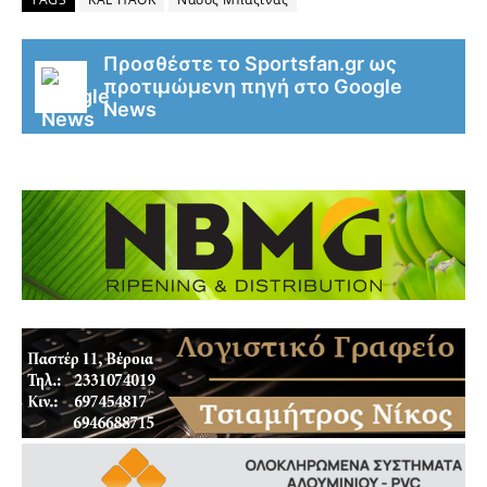
Προσθέστε το Sportsfan.gr ως
προτιμώμενη πηγή στο Google
News