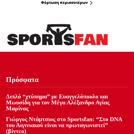
Φόρτωση περισσοτέρων
Πρόσφατα
Διπλό “χτύπημα” με Ευαγγελόπουλο και
Μωυσίδη για τον Μέγα Αλέξανδρο Αγίας
Μαρίνας
Γιώργος Ντάμτσιος στο Sportsfan: “Στο DNA
του Αιγινιακού είναι να πρωταγωνιστεί”
(βίντεο)