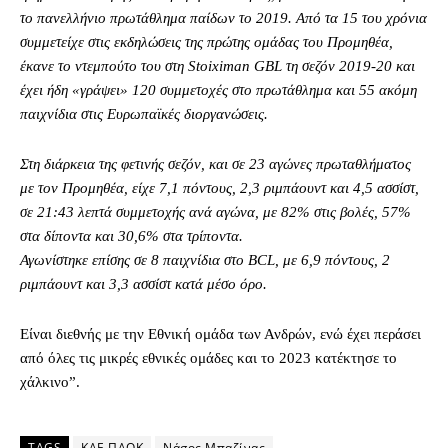
το πανελλήνιο πρωτάθλημα παίδων το 2019. Από τα 15 του χρόνια
συμμετείχε στις εκδηλώσεις της πρώτης ομάδας του Προμηθέα,
έκανε το ντεμπούτο του στη Stoiximan GBL τη σεζόν 2019-20 και
έχει ήδη «γράψει» 120 συμμετοχές στο πρωτάθλημα και 55 ακόμη
παιχνίδια στις Ευρωπαϊκές διοργανώσεις.
Στη διάρκεια της φετινής σεζόν, και σε 23 αγώνες πρωταθλήματος
με τον Προμηθέα, είχε 7,1 πόντους, 2,3 ριμπάουντ και 4,5 ασσίστ,
σε 21:43 λεπτά συμμετοχής ανά αγώνα, με 82% στις βολές, 57%
στα δίποντα και 30,6% στα τρίποντα.
Αγωνίστηκε επίσης σε 8 παιχνίδια στο BCL, με 6,9 πόντους, 2
ριμπάουντ και 3,3 ασσίστ κατά μέσο όρο.
Είναι διεθνής με την Εθνική ομάδα των Ανδρών, ενώ έχει περάσει
από όλες τις μικρές εθνικές ομάδες και το 2023 κατέκτησε το
χάλκινο”.
TAGS
ΚΑΕ ΠΑΟΚ
Νάσος Μπαζίνας