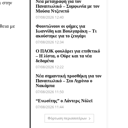
Νέα μεταγραφή για τον
ι στην
Παναιτωλικό – Συμφωνία με τον
Μούσα Ντζενεπό
07/08/2026 12:40
θεια με
Φουντώνουν οι φήμες για
Ιωαννίδη και Βουλγαράκη – Τι
ακούστηκε για το ζευγάρι
07/08/2026 12:34
Ο ΠΑΟΚ φουλάρει για επιθετικό
– Η λίστα, ο Ούρε και τα νέα
δεδομένα
07/08/2026 12:22
Νέα σημαντική προσθήκη για τον
Παναιτωλικό – Στο Αγρίνιο ο
Νακάμπα
07/08/2026 11:50
“Ενωσίτης” ο Λάντερς Νόλεϊ
07/08/2026 11:44
Φόρτωση περισσοτέρων