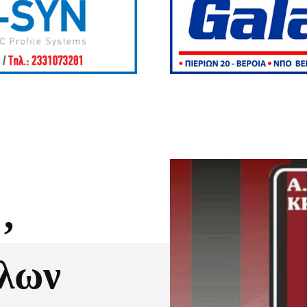
’
λλων