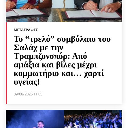
ΜΕΤΑΓΡΑΦΈΣ
Το “τρελό” συμβόλαιο του
Σαλάχ με την
Τραμπζονσπόρ: Από
αμάξια και βίλες μέχρι
κομμωτήριο και… χαρτί
υγείας!
09/08/2026 11:05