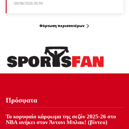
09/08/2026 06:59
Φόρτωση περισσοτέρων
Πρόσφατα
Το κορυφαίο κάρφωμα της σεζόν 2025-26 στο
NBA ανήκει στον Άντονι Μπλακ! (βίντεο)