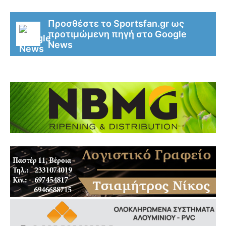
Προσθέστε το Sportsfan.gr ως
προτιμώμενη πηγή στο Google
News