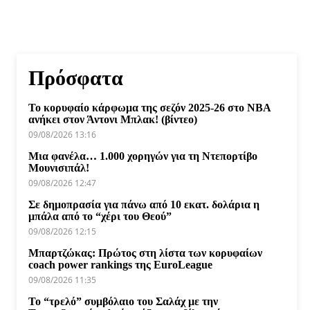
Πρόσφατα
Το κορυφαίο κάρφωμα της σεζόν 2025-26 στο NBA
ανήκει στον Άντονι Μπλακ! (βίντεο)
09/08/2026 13:16
Μια φανέλα… 1.000 χορηγών για τη Ντεπορτίβο
Μουνισιπάλ!
09/08/2026 12:47
Σε δημοπρασία για πάνω από 10 εκατ. δολάρια η
μπάλα από το “χέρι του Θεού”
09/08/2026 12:15
Μπαρτζώκας: Πρώτος στη λίστα των κορυφαίων
coach power rankings της EuroLeague
09/08/2026 11:35
Το “τρελό” συμβόλαιο του Σαλάχ με την