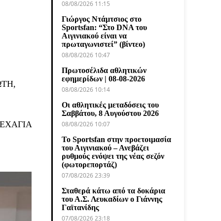
08/08/2026 11:15
Γιώργος Ντάμτσιος στο
Sportsfan: “Στο DNA του
Αιγινιακού είναι να
πρωταγωνιστεί” (βίντεο)
08/08/2026 10:47
Πρωτοσέλιδα αθλητικών
εφημερίδων | 08-08-2026
ΩΤΗ,
08/08/2026 10:14
Οι αθλητικές μεταδόσεις του
Σαββάτου, 8 Αυγούστου 2026
ΚΕΧΑΓΙΑ
08/08/2026 10:07
Το Sportsfan στην προετοιμασία
του Αιγινιακού – Ανεβάζει
ρυθμούς ενόψει της νέας σεζόν
(φωτορεπορτάζ)
07/08/2026 23:39
Σταθερά κάτω από τα δοκάρια
του Α.Σ. Λευκαδίων ο Γιάννης
Γαϊτανίδης
07/08/2026 23:18