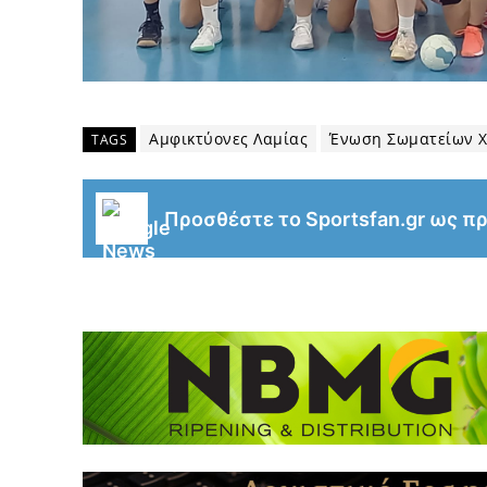
Αμφικτύονες Λαμίας
Ένωση Σωματείων Χ
TAGS
Προσθέστε το Sportsfan.gr ως π