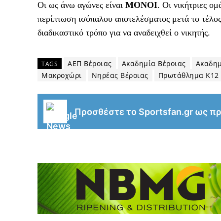
Οι ως άνω αγώνες είναι
ΜΟΝΟΙ
. Οι νικήτριες ο
περίπτωση ισόπαλου αποτελέσματος μετά το τέλος
διαδικαστικό τρόπο για να αναδειχθεί ο νικητής.
ΑΕΠ Βέροιας
Ακαδημία Βέροιας
Ακαδημ
TAGS
Μακροχώρι
Νηρέας Βέροιας
Πρωτάθλημα Κ12
Προσθέστε το Sportsfan.gr ως π