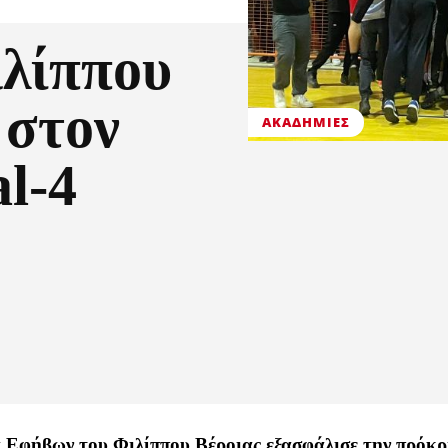
ιλίππου
 στον
ΑΚΑΔΗΜΊΕΣ
al-4
δα Εφήβων του Φιλίππου Βέροιας εξασφάλισε την πρόκρ