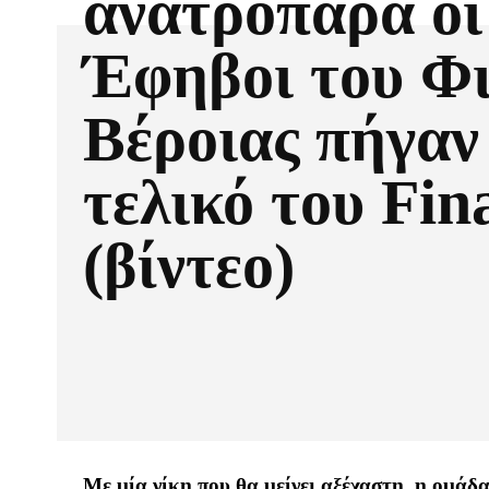
ανατροπάρα οι
Έφηβοι του Φ
Βέροιας πήγαν
τελικό του Fin
(βίντεο)
Με μία νίκη που θα μείνει αξέχαστη, η ομά