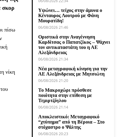
06/08/2026 22:34
 σκορ
Υψώνει… τείχος στην άμυνα ο
Κένταυρος Λουτρού με Φάνη
Μουρατίδη!
06/08/2026 21:46
οι πίσω
Οριστικά στην Αναγέννηση
ν
Καρδίτσας ο Παπατζίκος – Ψάχνει
τική
τον αντικαταστάτη του η ΑΕ
Αλεξάνδρειας
06/08/2026 21:34
Νέα μεταγραφική κίνηση για την
τη νίκη
ΑΕ Αλεξάνδρειας με Μητσιώτη
06/08/2026 21:20
 του
Το Μακροχώρι πρόσθεσε
ποιότητα στην επίθεση με
Τεμιρτζόγλου
06/08/2026 21:14
Αποκλειστικό: Μεταγραφικό
“χτύπημα” από τη Βέροια – Στο
στόχαστρο ο Ψάλτης
06/08/2026 20:23