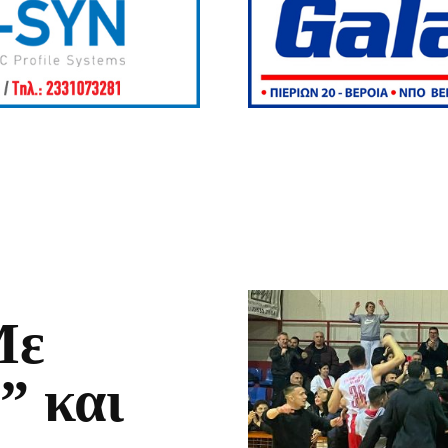
Με
” και