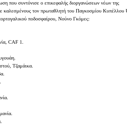
ωση που συντόνισε ο επικεφαλής διοργανώσεων νέων της
με καλεσμένους τον πρωταθλητή του Παγκοσμίου Κυπέλλου 
 πορτογαλικού ποδοσφαίρου, Νούνο Γκόμες:
νία, CAF 1.
ουγουάη.
οστού, Τζαμάικα.
βα.
.
νία.
μανία.
.