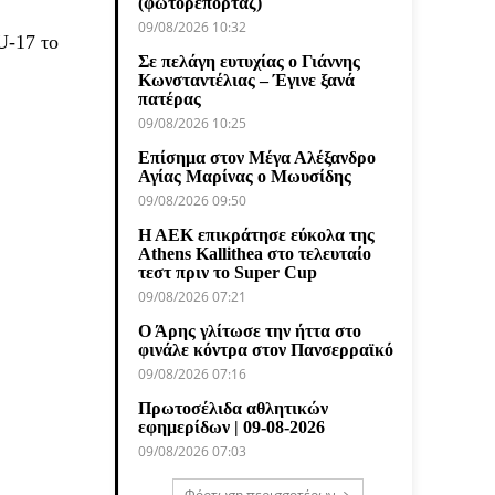
(φωτορεπορτάζ)
09/08/2026 10:32
U-17 το
Σε πελάγη ευτυχίας ο Γιάννης
Κωνσταντέλιας – Έγινε ξανά
πατέρας
09/08/2026 10:25
Επίσημα στον Μέγα Αλέξανδρο
Αγίας Μαρίνας ο Μωυσίδης
09/08/2026 09:50
Η ΑΕΚ επικράτησε εύκολα της
Athens Kallithea στο τελευταίο
τεστ πριν το Super Cup
09/08/2026 07:21
Ο Άρης γλίτωσε την ήττα στο
φινάλε κόντρα στον Πανσερραϊκό
09/08/2026 07:16
Πρωτοσέλιδα αθλητικών
εφημερίδων | 09-08-2026
09/08/2026 07:03
Φόρτωση περισσοτέρων