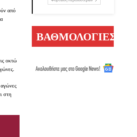
ούν από
θα
ΒΑΘΜΟΛΟΓΙΕΣ
ις οκτώ
αγώνες.
 αγώνες
ι στη