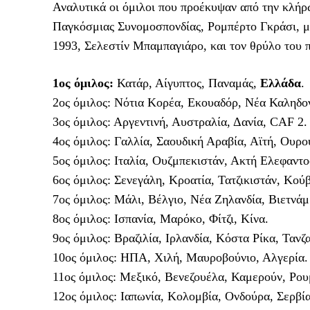
Αναλυτικά οι όμιλοι που προέκυψαν από την κλήρ
Παγκόσμιας Συνομοσπονδίας, Ρομπέρτο Γκράσι, 
1993, Σελεστίν Μπαμπαγιάρο, και τον θρύλο του
1ος όμιλος:
Κατάρ, Αίγυπτος, Παναμάς,
Ελλάδα
.
2ος όμιλος: Νότια Κορέα, Εκουαδόρ, Νέα Καληδο
3ος όμιλος: Αργεντινή, Αυστραλία, Δανία, CAF 2.
4ος όμιλος: Γαλλία, Σαουδική Αραβία, Αϊτή, Ουρ
5ος όμιλος: Ιταλία, Ουζμπεκιστάν, Ακτή Ελεφαντ
6ος όμιλος: Σενεγάλη, Κροατία, Τατζικιστάν, Κού
7ος όμιλος: Μάλι, Βέλγιο, Νέα Ζηλανδία, Βιετνάμ
8ος όμιλος: Ισπανία, Μαρόκο, Φίτζι, Κίνα.
9ος όμιλος: Βραζιλία, Ιρλανδία, Κόστα Ρίκα, Τανζα
10ος όμιλος: ΗΠΑ, Χιλή, Μαυροβούνιο, Αλγερία.
11ος όμιλος: Μεξικό, Βενεζουέλα, Καμερούν, Ρου
12ος όμιλος: Ιαπωνία, Κολομβία, Ονδούρα, Σερβία