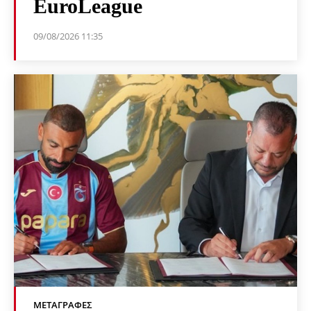
EuroLeague
09/08/2026 11:35
ΜΕΤΑΓΡΑΦΈΣ