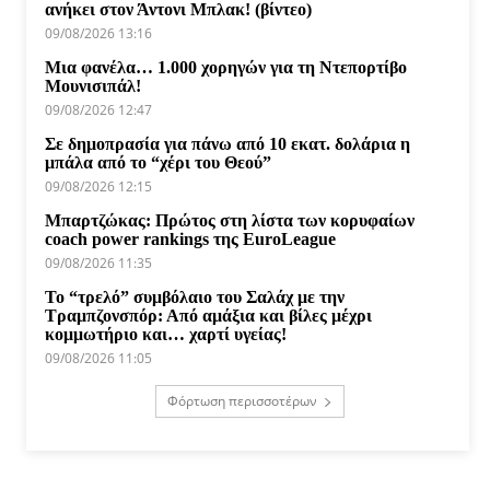
ανήκει στον Άντονι Μπλακ! (βίντεο)
09/08/2026 13:16
Μια φανέλα… 1.000 χορηγών για τη Ντεπορτίβο
Μουνισιπάλ!
09/08/2026 12:47
Σε δημοπρασία για πάνω από 10 εκατ. δολάρια η
μπάλα από το “χέρι του Θεού”
09/08/2026 12:15
Μπαρτζώκας: Πρώτος στη λίστα των κορυφαίων
coach power rankings της EuroLeague
09/08/2026 11:35
Το “τρελό” συμβόλαιο του Σαλάχ με την
Τραμπζονσπόρ: Από αμάξια και βίλες μέχρι
κομμωτήριο και… χαρτί υγείας!
09/08/2026 11:05
Φόρτωση περισσοτέρων