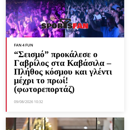
FAN 4 FUN
“Σεισμό” προκάλεσε ο
Γαβρίλος στα Καβάσιλα –
Πλήθος κόσμου και γλέντι
μέχρι το πρωί!
(φωτορεπορτάζ)
09/08/2026 10:32