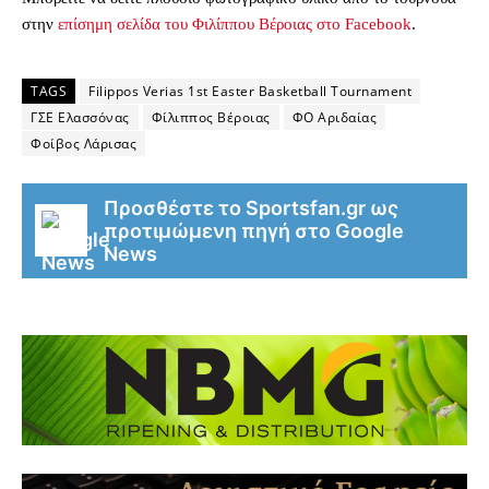
στην
επίσημη σελίδα του Φιλίππου Βέροιας στο Facebook
.
TAGS
Filippos Verias 1st Easter Basketball Tournament
ΓΣΕ Ελασσόνας
Φίλιππος Βέροιας
ΦΟ Αριδαίας
Φοίβος Λάρισας
Προσθέστε το Sportsfan.gr ως
προτιμώμενη πηγή στο Google
News