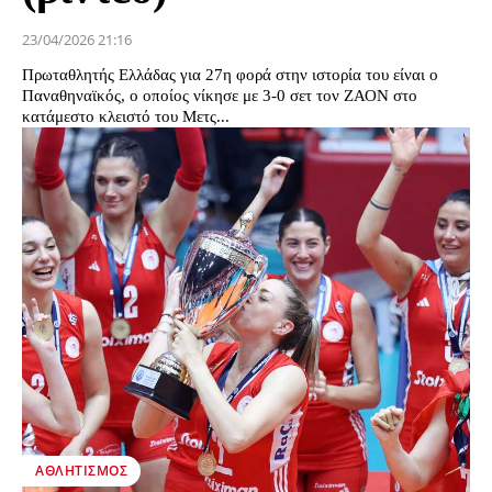
23/04/2026 21:16
Πρωταθλητής Ελλάδας για 27η φορά στην ιστορία του είναι ο
Παναθηναϊκός, ο οποίος νίκησε με 3-0 σετ τον ΖΑΟΝ στο
κατάμεστο κλειστό του Μετς...
ΑΘΛΗΤΙΣΜΌΣ