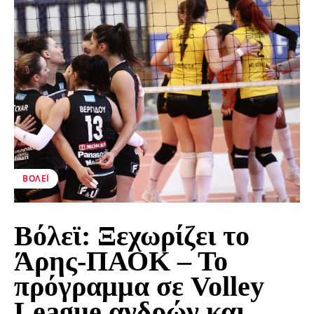
ΒΌΛΕΪ
Βόλεϊ: Ξεχωρίζει το
Άρης-ΠΑΟΚ – Το
πρόγραμμα σε Volley
League ανδρών και