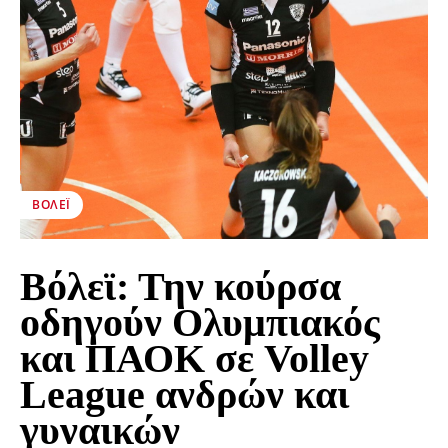
ΒΌΛΕΪ
Βόλεϊ: Την κούρσα
οδηγούν Ολυμπιακός
και ΠΑΟΚ σε Volley
League ανδρών και
γυναικών