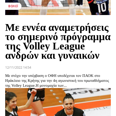
ΒΌΛΕΪ
Με εννέα αναμετρήσεις
το σημερινό πρόγραμμα
της Volley League
ανδρών και γυναικών
12/11/2022 14:54
Με στόχο την υπέρβαση ο ΟΦΗ υποδέχεται τον ΠΑΟΚ στο
Ηράκλειο της Κρήτης για την 4η αγωνιστική του πρωταθλήματος
της Volley League.Η μονομαχία των...