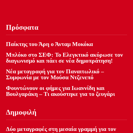
Πρόσφατα
Παίκτης του Άρη ο Άνταμ Μοκόκα
Μπλόκο στο ΣΕΦ: Το Ελεγκτικό ακύρωσε τον
διαγωνισμό και πάει σε νέα δημοπράτηση!
Νέα μεταγραφή για τον Παναιτωλικό –
Συμφωνία με τον Μούσα Ντζενεπό
Φουντώνουν οι φήμες για Ιωαννίδη και
Βουλγαράκη – Τι ακούστηκε για το ζευγάρι
Δημοφιλή
Δύο μεταγραφές στη μεσαία γραμμή για τον