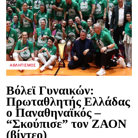
ΑΘΛΗΤΙΣΜΌΣ
Βόλεϊ Γυναικών:
Πρωταθλητής Ελλάδας
ο Παναθηναϊκός –
“Σκούπισε” τον ΖΑΟΝ
(βίντεο)