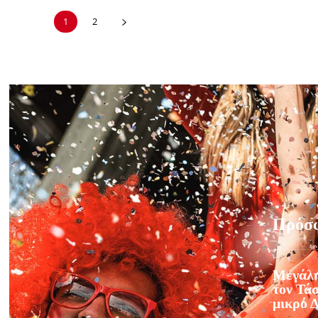
1
2
Πρόσ
Μεγάλη
τον Τάσ
μικρό 