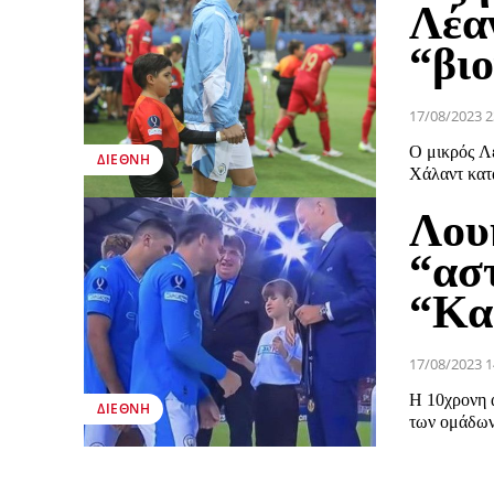
Λέαν
“βιο
17/08/2023 2
Ο μικρός Λ
ΔΙΕΘΝΉ
Χάλαντ κατά
Λου
“ασ
“Κα
17/08/2023 1
Η 10χρονη α
ΔΙΕΘΝΉ
των ομάδων 