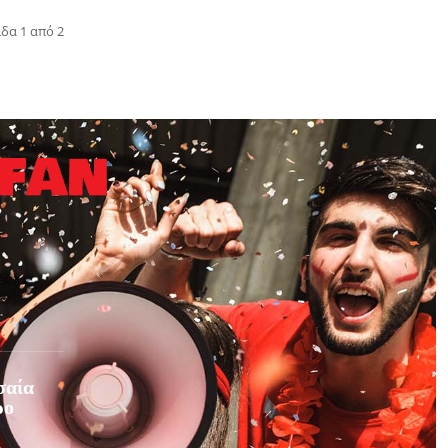
ίδα 1 από 2
σαία
ρο