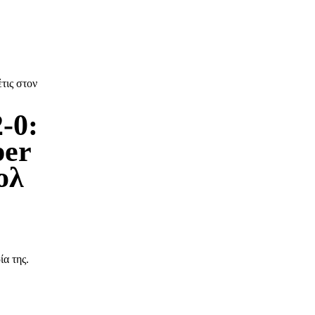
τις στον
-0:
per
ολ
α της.