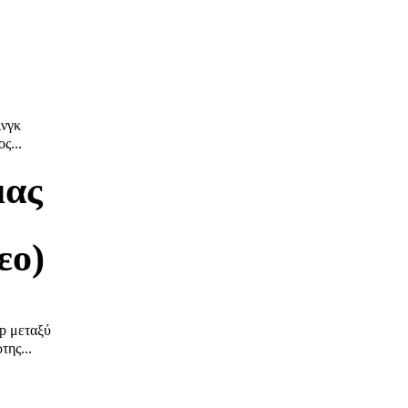
ινγκ
ς...
μας
εο)
up μεταξύ
της...