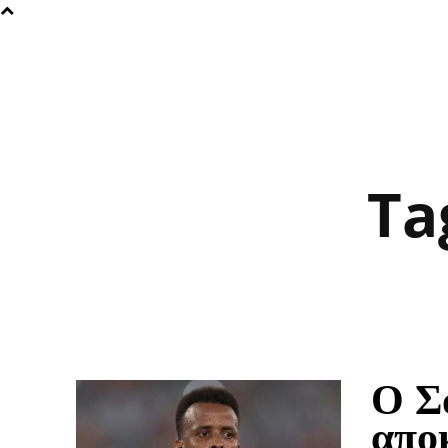
Ta
Ο Σ
απο