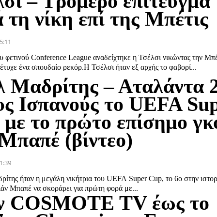
λσι – Τρομερό επίτευγμα
 τη νίκη επί της Μπέτις
5:11
υ φετινού Conference League αναδείχτηκε η Τσέλσι νικώντας την Μπέ
πέτυχε ένα σπουδαίο ρεκόρ.H Τσέλσι ήταν εξ αρχής το φαβορί...
λ Μαδρίτης – Αταλάντα 2
υς Ισπανούς το UEFA Su
 με το πρώτο επίσημο γκ
 Μπαπέ (βίντεο)
1:39
ίτης ήταν η μεγάλη νικήτρια του UEFA Super Cup, το 6ο στην ιστορί
άν Μπαπέ να σκοράρει για πρώτη φορά με...
ν COSMOTE TV έως το