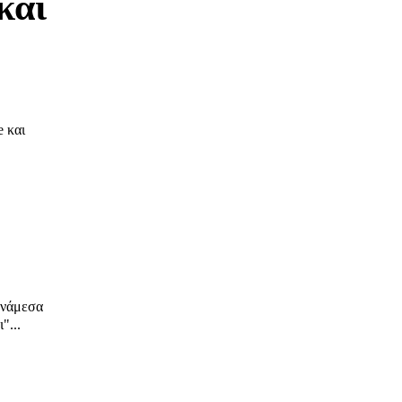
και
 και
ανάμεσα
"...