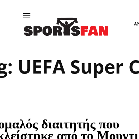
Α
g:
UEFA Super 
ομαλός διαιτητής που
κλείστηκε από το Μουντι