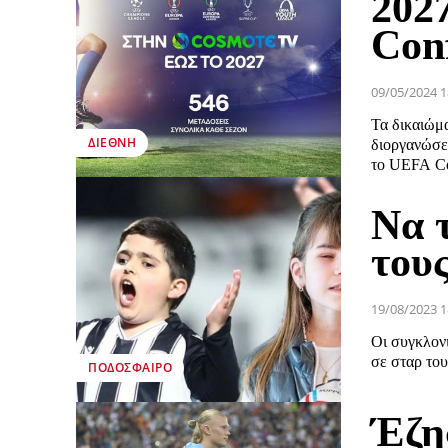
202
Con
09/05/2024 1
Τα δικαιώμ
ΔΙΕΘΝΉ
διοργανώσε
το UEFA Co
Να 
τους
19/08/2023 1
Οι συγκλονι
σε σταρ του
ΠΟΔΌΣΦΑΙΡΟ
Έζησ