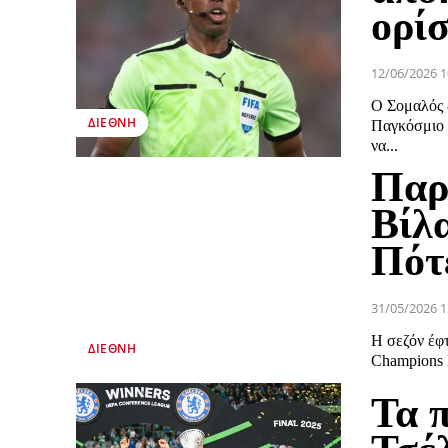
ορί
12/06/2026 1
Ο Σομαλός 
ΔΙΕΘΝΉ
Παγκόσμιο 
να...
Παρ
Βίλ
Πότε
31/05/2026 1
Η σεζόν έφτ
ΔΙΕΘΝΉ
Champions L
Τα 