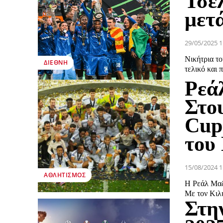
Τσέ
μετά
29/05/2025 1
Νικήτρια το
ΔΙΕΘΝΉ
τελικό και 
Ρεά
Στο
Cup
του
15/08/2024 1
ΑΘΛΗΤΙΣΜΌΣ
Η Ρεάλ Μαδρ
Με τον Κιλι
Στη