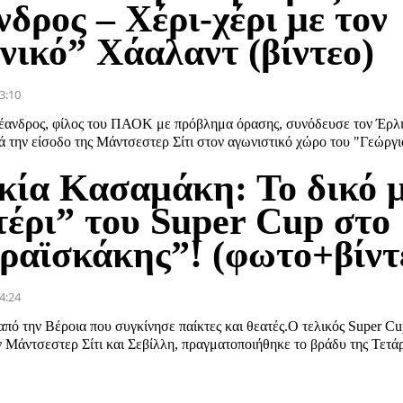
δρος – Χέρι-χέρι με τον
νικό” Χάαλαντ (βίντεο)
3:10
έανδρος, φίλος του ΠΑΟΚ με πρόβλημα όρασης, συνόδευσε τον Έρλ
 την είσοδο της Μάντσεστερ Σίτι στον αγωνιστικό χώρο του "Γεώργιο
κία Κασαμάκη: Το δικό 
τέρι” του Super Cup στο
ραϊσκάκης”! (φωτο+βίντ
4:24
πό την Βέροια που συγκίνησε παίκτες και θεατές.Ο τελικός Super C
Μάντσεστερ Σίτι και Σεβίλλη, πραγματοποιήθηκε το βράδυ της Τετάρ