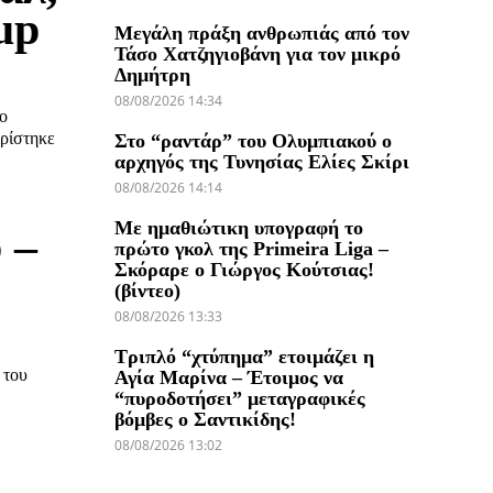
up
Μεγάλη πράξη ανθρωπιάς από τον
Τάσο Χατζηγιοβάνη για τον μικρό
Δημήτρη
08/08/2026 14:34
το
ορίστηκε
Στο “ραντάρ” του Ολυμπιακού ο
αρχηγός της Τυνησίας Ελίες Σκίρι
08/08/2026 14:14
Με ημαθιώτικη υπογραφή το
 –
πρώτο γκολ της Primeira Liga –
Σκόραρε ο Γιώργος Κούτσιας!
(βίντεο)
08/08/2026 13:33
Τριπλό “χτύπημα” ετοιμάζει η
 του
Αγία Μαρίνα – Έτοιμος να
“πυροδοτήσει” μεταγραφικές
βόμβες ο Σαντικίδης!
08/08/2026 13:02