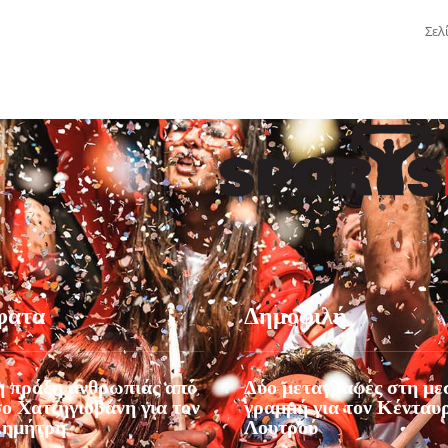
Σελ
φατα
Δημοφιλή
 πράξη ανθρωπιάς από
Δύο μεταγραφές στη με
ο Χατζηγιοβάνη για τον
γραμμή για τον Κένταυ
Δημήτρη
Λουτρού