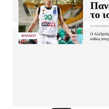
Παν
το ι
31/05/2026 0
Ο Αλέξανδρο
ΜΠΆΣΚΕΤ
καθώς αποχω