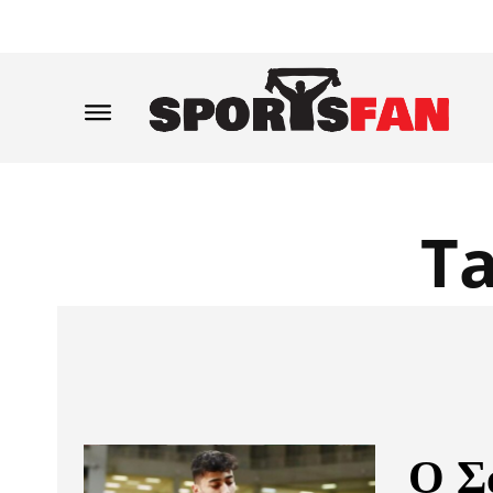
T
Ο Σ