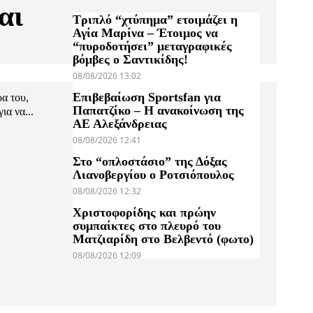
αι
Τριπλό “χτύπημα” ετοιμάζει η
Αγία Μαρίνα – Έτοιμος να
“πυροδοτήσει” μεταγραφικές
βόμβες ο Σαντικίδης!
08/08/2026 13:02
Επιβεβαίωση Sportsfan για
α του,
Παπατζίκο – Η ανακοίνωση της
ια να...
ΑΕ Αλεξάνδρειας
08/08/2026 12:41
Στο “οπλοστάσιο” της Δόξας
Λιανοβεργίου ο Ροτσιόπουλος
08/08/2026 12:32
Χριστοφορίδης και πρώην
συμπαίκτες στο πλευρό του
Ματζιαρίδη στο Βελβεντό (φωτο)
08/08/2026 12:09