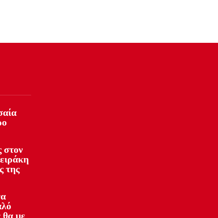
σαία
ρο
 στον
φειράκη
ς της
να
αλό
 θα με