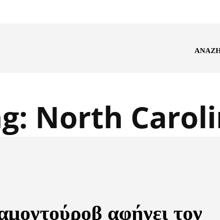
ΑΝΑΖ
ag:
North Carol
αμοντούροβ αφήνει τον