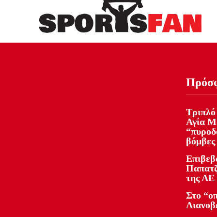
Πρόσ
Τριπλό
Αγία Μ
“πυροδ
βόμβες 
Επιβεβ
Παπατζ
της ΑΕ
Στο “ο
Λιανοβ