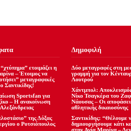
φατα
Δημοφιλή
 “χτύπημα” ετοιμάζει η
Δύο μεταγραφές στη με
αρίνα – Έτοιμος να
γραμμή για τον Κένταυ
οτήσει” μεταγραφικές
Λουτρού
ο Σαντικίδης!
Χάντμπολ: Αποκλεισμός
αίωση Sportsfan για
Νίκο Τσαγκέρα του Ζα
ίκο – Η ανακοίνωση
Νάουσας – Οι αποφάσει
 Αλεξάνδρειας
αθλητικής δικαιοσύνης
πλοστάσιο” της Δόξας
Σαντικίδης: “Θέλουμε 
εργίου ο Ροτσιόπουλος
δημιουργήσουμε κάτι κ
στην Αγία Μαρίνα – Δεν