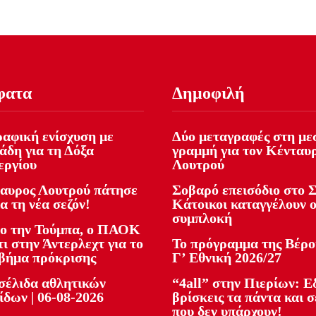
φατα
Δημοφιλή
αφική ενίσχυση με
Δύο μεταγραφές στη με
άδη για τη Δόξα
γραμμή για τον Κένταυ
εργίου
Λουτρού
αυρος Λουτρού πάτησε
Σοβαρό επεισόδιο στο Σ
ια τη νέα σεζόν!
Κάτοικοι καταγγέλουν 
συμπλοκή
ο την Τούμπα, ο ΠΑΟΚ
ι στην Άντερλεχτ για το
Το πρόγραμμα της Βέρο
βήμα πρόκρισης
Γ’ Εθνική 2026/27
έλιδα αθλητικών
“4all” στην Πιερίων: 
ίδων | 06-08-2026
βρίσκεις τα πάντα και σ
που δεν υπάρχουν!