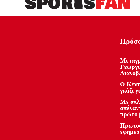
Πρόσ
Μεταγρ
Γεωργι
Λιανοβ
Ο Κέντ
γκάζι γ
Με όπλ
απέναντ
πρώτο 
Πρωτοσ
εφημερ