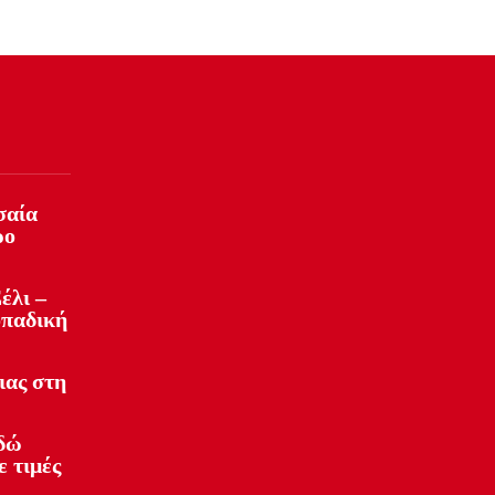
σαία
ρο
έλι –
οπαδική
ιας στη
Εδώ
ε τιμές