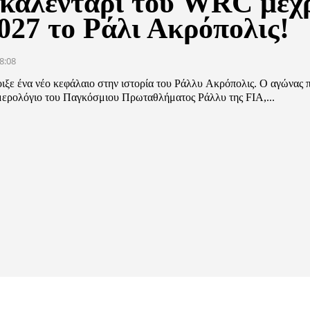
 καλεντάρι του WRC μέχ
027 το Ράλι Ακρόπολις!
8:08
ιξε ένα νέο κεφάλαιο στην ιστορία του Ράλλυ Ακρόπολις. Ο αγώνας 
μερολόγιο του Παγκόσμιου Πρωταθλήματος Ράλλυ της FIA,...