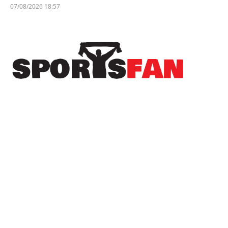
07/08/2026 18:57
Πρόσφατα
Ανακοινώθηκε το πρόγραμμα της Β’ φάσης του
Κυπέλλου Ελλάδας
Ήττα στην παράταση για την Εθνική Παίδων
στην πρεμιέρα του EuroBasket U16