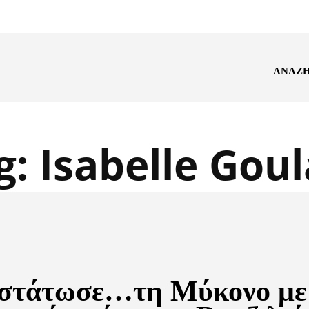
ΑΝΑΖ
g:
Isabelle Goul
στάτωσε…τη Μύκονο με