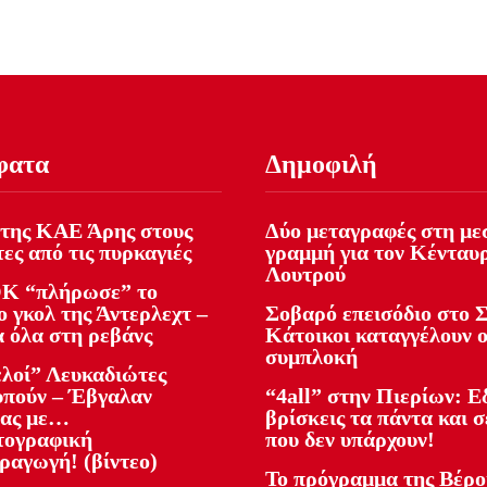
φατα
Δημοφιλή
της ΚΑΕ Άρης στους
Δύο μεταγραφές στη με
ες από τις πυρκαγιές
γραμμή για τον Κένταυ
Λουτρού
Κ “πλήρωσε” το
 γκολ της Άντερλεχτ –
Σοβαρό επεισόδιο στο Σ
α όλα στη ρεβάνς
Κάτοικοι καταγγέλουν 
συμπλοκή
ελοί” Λευκαδιώτες
υπούν – Έβγαλαν
“4all” στην Πιερίων: 
ίας με…
βρίσκεις τα πάντα και σ
τογραφική
που δεν υπάρχουν!
ραγωγή! (βίντεο)
Το πρόγραμμα της Βέρο