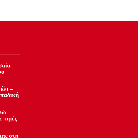
σαία
ρο
έλι –
οπαδική
Εδώ
ε τιμές
ιας στη