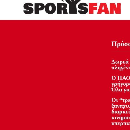
Πρόσ
Δωρεά 
πληγέντ
Ο ΠΑΟ
γρήγορο
Όλα γι
Οι “τρ
ξαναχτ
διαρκε
κινημα
υπερπα