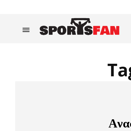
Ta
Aνα