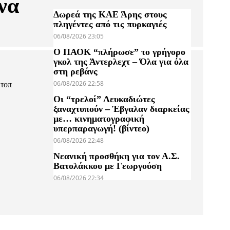
να
Δωρεά της ΚΑΕ Άρης στους
πληγέντες από τις πυρκαγιές
06/08/2026 23:05
Ο ΠΑΟΚ “πλήρωσε” το γρήγορο
γκολ της Άντερλεχτ – Όλα για όλα
στη ρεβάνς
06/08/2026 22:58
 τοπ
Οι “τρελοί” Λευκαδιώτες
ξαναχτυπούν – Έβγαλαν διαρκείας
με… κινηματογραφική
υπερπαραγωγή! (βίντεο)
06/08/2026 22:48
Νεανική προσθήκη για τον Α.Σ.
Βατολάκκου με Γεωργούση
06/08/2026 22:34