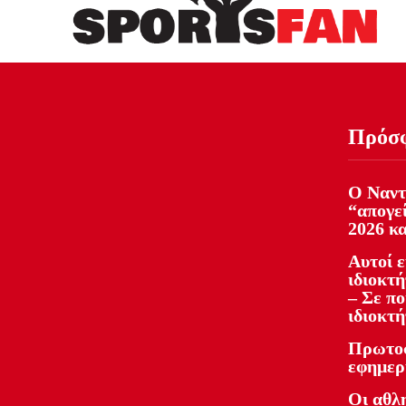
Πρόσ
Ο Ναντ
“απογε
2026 κα
Αυτοί ε
ιδιοκτ
– Σε πο
ιδιοκτ
Πρωτοσ
εφημερ
Οι αθλη