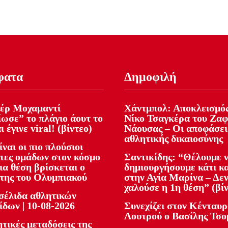
φατα
Δημοφιλή
έρ Μοχαμαντί
Χάντμπολ: Αποκλεισμός
ίωσε” το πλάγιο άουτ το
Νίκο Τσαγκέρα του Ζα
ι έγινε viral! (βίντεο)
Νάουσας – Οι αποφάσει
αθλητικής δικαιοσύνης
ίναι οι πιο πλούσιοι
ήτες ομάδων στον κόσμο
Σαντικίδης: “Θέλουμε 
ια θέση βρίσκεται ο
δημιουργήσουμε κάτι κ
ήτης του Ολυμπιακού
στην Αγία Μαρίνα – Δεν
χαλούσε η 1η θέση” (βί
έλιδα αθλητικών
ίδων | 10-08-2026
Συνεχίζει στον Κένταυρ
Λουτρού ο Βασίλης Τσο
τικές μεταδόσεις της