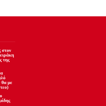
 στον
φειράκη
ς της
να
αλό
 θα με
ντεο)
ο
μίδης