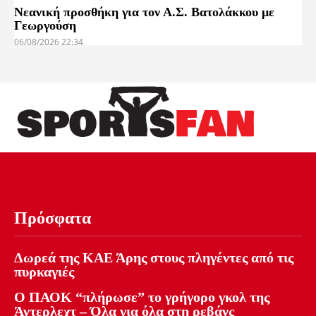
Νεανική προσθήκη για τον Α.Σ. Βατολάκκου με
Γεωργούση
06/08/2026 22:34
Πρόσφατα
Δωρεά της ΚΑΕ Άρης στους πληγέντες από τις
πυρκαγιές
Ο ΠΑΟΚ “πλήρωσε” το γρήγορο γκολ της
Άντερλεχτ – Όλα για όλα στη ρεβάνς