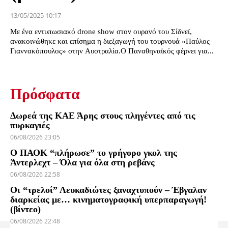
13/05/2025 10:17
Με ένα εντυπωσιακό drone show στον ουρανό του Σίδνεϊ,
ανακοινώθηκε και επίσημα η διεξαγωγή του τουρνουά «Παύλος
Γιαννακόπουλος» στην Αυστραλία.Ο Παναθηναϊκός φέρνει για...
Πρόσφατα
Δωρεά της ΚΑΕ Άρης στους πληγέντες από τις
πυρκαγιές
06/08/2026 23:05
Ο ΠΑΟΚ “πλήρωσε” το γρήγορο γκολ της
Άντερλεχτ – Όλα για όλα στη ρεβάνς
06/08/2026 22:58
Οι “τρελοί” Λευκαδιώτες ξαναχτυπούν – Έβγαλαν
διαρκείας με… κινηματογραφική υπερπαραγωγή!
(βίντεο)
06/08/2026 22:48