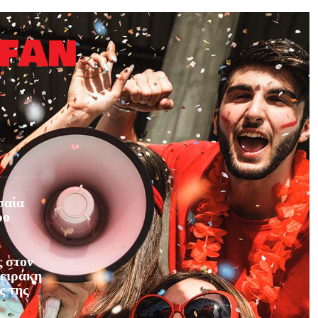
σαία
ρο
 στον
φειράκη
ς της