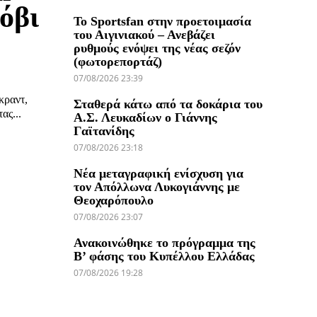
όβι
Το Sportsfan στην προετοιμασία
του Αιγινιακού – Ανεβάζει
ρυθμούς ενόψει της νέας σεζόν
(φωτορεπορτάζ)
07/08/2026 23:39
κραντ,
Σταθερά κάτω από τα δοκάρια του
ας...
Α.Σ. Λευκαδίων ο Γιάννης
Γαϊτανίδης
07/08/2026 23:18
Νέα μεταγραφική ενίσχυση για
τον Απόλλωνα Λυκογιάννης με
Θεοχαρόπουλο
07/08/2026 23:07
Ανακοινώθηκε το πρόγραμμα της
Β’ φάσης του Κυπέλλου Ελλάδας
07/08/2026 19:28