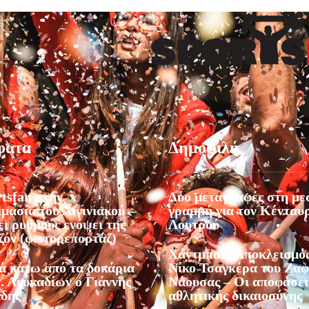
φατα
Δημοφιλή
tsfan στην
Δύο μεταγραφές στη με
μασία του Αιγινιακού –
γραμμή για τον Κένταυ
ι ρυθμούς ενόψει της
Λουτρού
εζόν (φωτορεπορτάζ)
Χάντμπολ: Αποκλεισμός
ά κάτω από τα δοκάρια
Νίκο Τσαγκέρα του Ζα
. Λευκαδίων ο Γιάννης
Νάουσας – Οι αποφάσει
ίδης
αθλητικής δικαιοσύνης