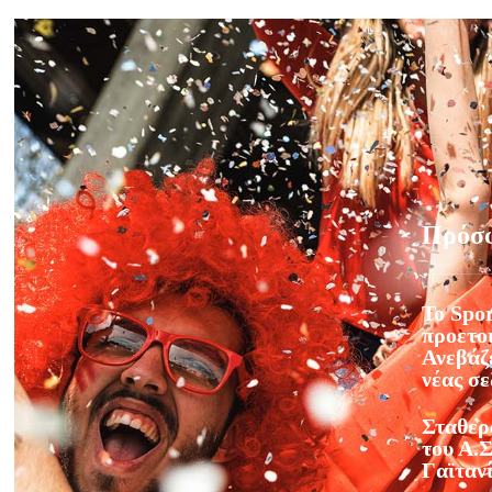
Πρόσ
Το Spor
προετοι
Ανεβάζε
νέας σ
Σταθερ
του Α.Σ
Γαϊταν