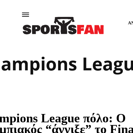
Α
ampions Leag
mpions League πόλο: Ο
μπιακός “άγγιξε” το Fina