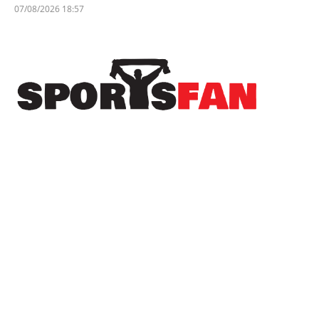
07/08/2026 18:57
Πρόσφατα
Ανακοινώθηκε το πρόγραμμα της Β’ φάσης του
Κυπέλλου Ελλάδας
Ήττα στην παράταση για την Εθνική Παίδων
στην πρεμιέρα του EuroBasket U16