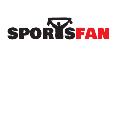
Πρόσφατα
Το Sportsfan στην προετοιμασία του Αιγινιακού
– Ανεβάζει ρυθμούς ενόψει της νέας σεζόν
(φωτορεπορτάζ)
Σταθερά κάτω από τα δοκάρια του Α.Σ.
Λευκαδίων ο Γιάννης Γαϊτανίδης