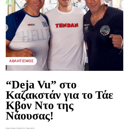
ΑΘΛΗΤΙΣΜΌΣ
“Deja Vu” στο
Καζακστάν για το Τάε
Κβον Ντο της
Νάουσας!