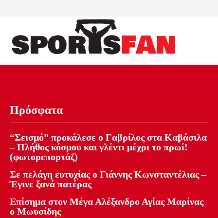
Πρόσφατα
“Σεισμό” προκάλεσε ο Γαβρίλος στα Καβάσιλα
– Πλήθος κόσμου και γλέντι μέχρι το πρωί!
(φωτορεπορτάζ)
Σε πελάγη ευτυχίας ο Γιάννης Κωνσταντέλιας –
Έγινε ξανά πατέρας
Επίσημα στον Μέγα Αλέξανδρο Αγίας Μαρίνας
ο Μωυσίδης