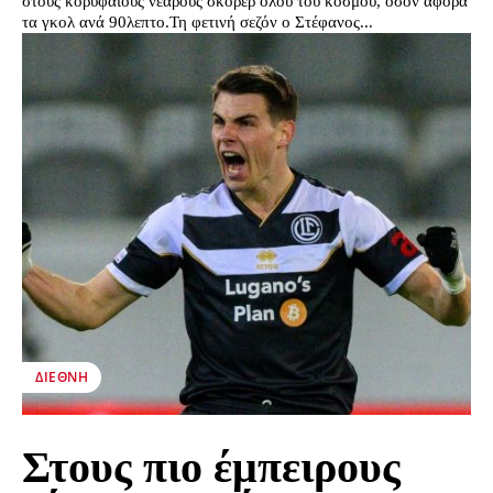
στους κορυφαίους νεαρούς σκόρερ όλου του κόσμου, όσον αφορά
τα γκολ ανά 90λεπτο.Τη φετινή σεζόν ο Στέφανος...
ΔΙΕΘΝΉ
Στους πιο έμπειρους