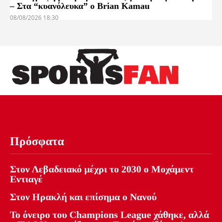
– Στα “κυανόλευκα” ο Brian Kamau
08/08/2026 18:30
Πρόσφατα
Στον Λεβαδειακό μέχρι το 2030 ο Μοχάμεντ
Εντιαγέ
Στον Ηρακλή και επίσημα ο Νανού
Το όνειρο του Champions League χάθηκε, αλλά