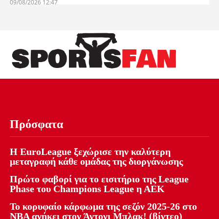
09/08/2026 12:47
Πρόσφατα
Η EuroLeague ξεχώρισε την καλύτερη
μεταγραφή κάθε ομάδας της διοργάνωσης
Πρώτο φαβορί για το εισιτήριο της League
Phase του Champions League η ΑΕΚ
Το κορυφαίο κάρφωμα της σεζόν 2025-26 στο
NBA ανήκει στον Άντονι Μπλακ! (βίντεο)