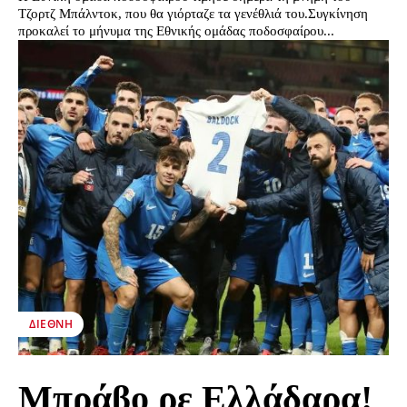
Τζορτζ Μπάλντοκ, που θα γιόρταζε τα γενέθλιά του.Συγκίνηση
προκαλεί το μήνυμα της Εθνικής ομάδας ποδοσφαίρου...
ΔΙΕΘΝΉ
Μπράβο ρε Ελλάδαρα!