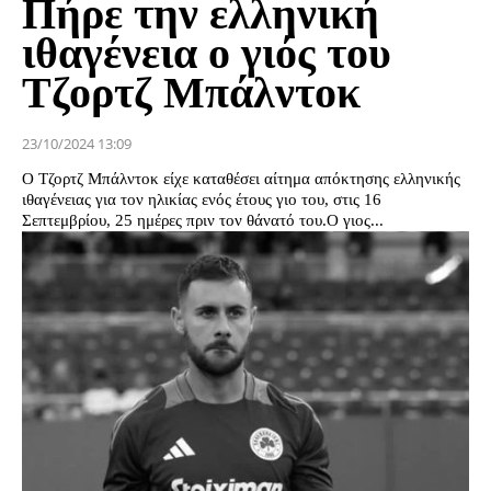
Πήρε την ελληνική
ιθαγένεια ο γιός του
Τζορτζ Μπάλντοκ
23/10/2024 13:09
Ο Τζορτζ Μπάλντοκ είχε καταθέσει αίτημα απόκτησης ελληνικής
ιθαγένειας για τον ηλικίας ενός έτους γιο του, στις 16
Σεπτεμβρίου, 25 ημέρες πριν τον θάνατό του.Ο γιος...