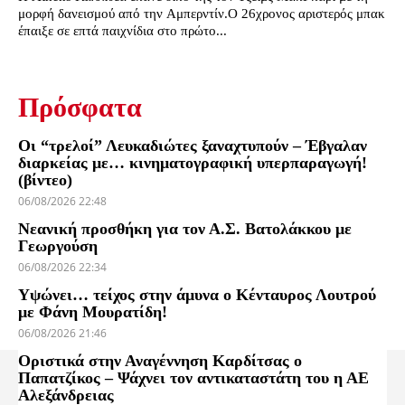
μορφή δανεισμού από την Αμπερντίν.Ο 26χρονος αριστερός μπακ
έπαιξε σε επτά παιχνίδια στο πρώτο...
Πρόσφατα
Οι “τρελοί” Λευκαδιώτες ξαναχτυπούν – Έβγαλαν
διαρκείας με… κινηματογραφική υπερπαραγωγή!
(βίντεο)
06/08/2026 22:48
Νεανική προσθήκη για τον Α.Σ. Βατολάκκου με
Γεωργούση
06/08/2026 22:34
Υψώνει… τείχος στην άμυνα ο Κένταυρος Λουτρού
με Φάνη Μουρατίδη!
06/08/2026 21:46
Οριστικά στην Αναγέννηση Καρδίτσας ο
Παπατζίκος – Ψάχνει τον αντικαταστάτη του η ΑΕ
Αλεξάνδρειας