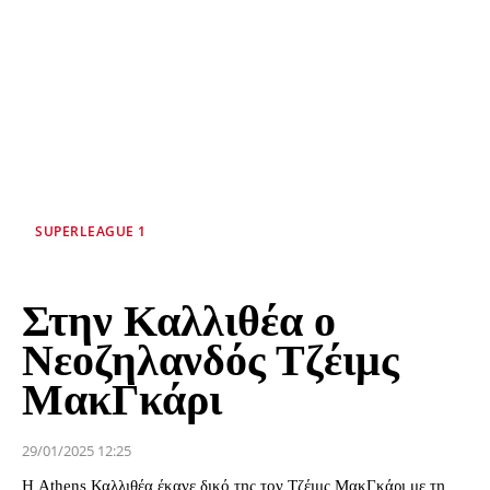
SUPERLEAGUE 1
Στην Καλλιθέα ο
Νεοζηλανδός Τζέιμς
ΜακΓκάρι
29/01/2025 12:25
Η Athens Καλλιθέα έκανε δικό της τον Τζέιμς ΜακΓκάρι με τη