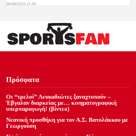
06/08/2026 21:34
Πρόσφατα
Οι “τρελοί” Λευκαδιώτες ξαναχτυπούν –
Έβγαλαν διαρκείας με… κινηματογραφική
υπερπαραγωγή! (βίντεο)
Νεανική προσθήκη για τον Α.Σ. Βατολάκκου με
Γεωργούση