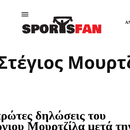
Α
Στέγιος Μουρτ
πρώτες δηλώσεις του
ργιου Μουρτζίλα μετά τη