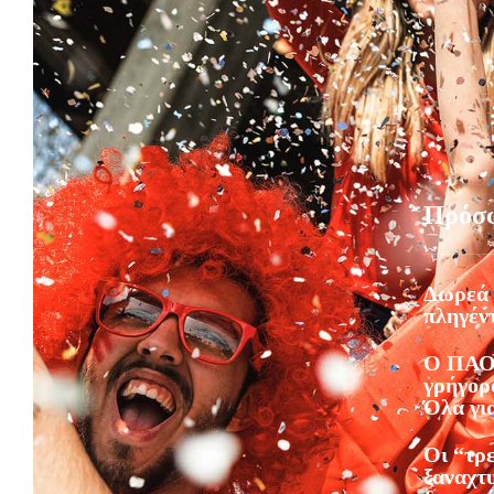
Πρόσ
Δωρεά 
πληγέντ
Ο ΠΑΟ
γρήγορο
Όλα γι
Οι “τρ
ξαναχτ