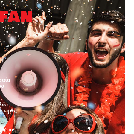
σαία
ρο
Εδώ
ε τιμές
 στον