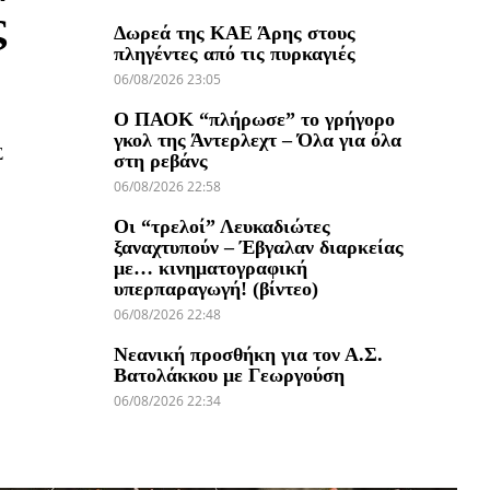
ς
Δωρεά της ΚΑΕ Άρης στους
πληγέντες από τις πυρκαγιές
06/08/2026 23:05
Ο ΠΑΟΚ “πλήρωσε” το γρήγορο
γκολ της Άντερλεχτ – Όλα για όλα
Σ
στη ρεβάνς
06/08/2026 22:58
Οι “τρελοί” Λευκαδιώτες
ξαναχτυπούν – Έβγαλαν διαρκείας
με… κινηματογραφική
υπερπαραγωγή! (βίντεο)
06/08/2026 22:48
Νεανική προσθήκη για τον Α.Σ.
Βατολάκκου με Γεωργούση
06/08/2026 22:34