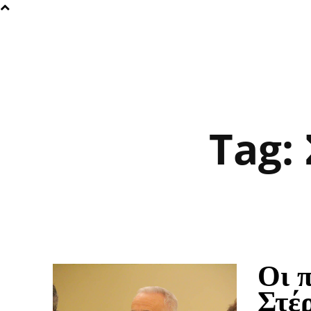
Tag:
Οι 
Στέ