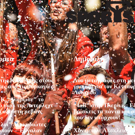
φατα
Δημοφιλή
της ΚΑΕ Άρης στους
Δύο μεταγραφές στη με
ες από τις πυρκαγιές
γραμμή για τον Κένταυ
Λουτρού
Κ “πλήρωσε” το
 γκολ της Άντερλεχτ –
“4all” στην Πιερίων: 
α όλα στη ρεβάνς
βρίσκεις τα πάντα και σ
που δεν υπάρχουν!
ελοί” Λευκαδιώτες
υπούν – Έβγαλαν
Χάντμπολ: Αποκλεισμός