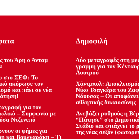
φατα
Δημοφιλή
ς του Άρη ο Άνταμ
Δύο μεταγραφές στη με
α
γραμμή για τον Κένταυ
Λουτρού
 στο ΣΕΦ: Το
ικό ακύρωσε τον
Χάντμπολ: Αποκλεισμός
σμό και πάει σε νέα
Νίκο Τσαγκέρα του Ζα
άτηση!
Νάουσας – Οι αποφάσει
αθλητικής δικαιοσύνης
ταγραφή για τον
ωλικό – Συμφωνία με
Ανεβάζει ρυθμούς η Βέρ
ύσα Ντζενεπό
“Πάτησε” στο Δημοτικ
Στάδιο και φτιάχνει το 
νουν οι φήμες για
της νέας σεζόν (φωτορε
δη και Βουλγαράκη – Τι