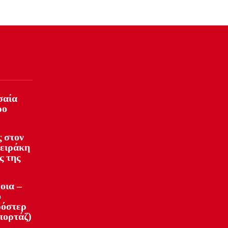
σαία
ρο
 στον
φειράκη
ς της
οια –
ό
ρόστερ
πορτάζ)