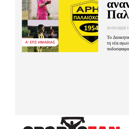
ανα
Παλ
31/07/2025 1
Το Διοικητ
Α' ΕΠΣ ΗΜΑΘΊΑΣ
τη νέα αγω
ποδοσφαιρι