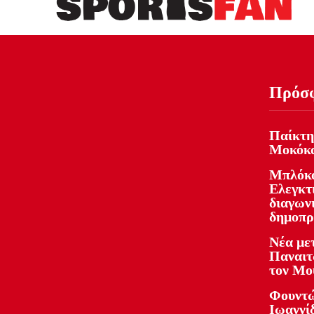
Πρόσ
Παίκτη
Μοκόκ
Μπλόκο
Ελεγκτ
διαγωνι
δημοπρ
Νέα με
Παναιτ
τον Μο
Φουντώ
Ιωαννί