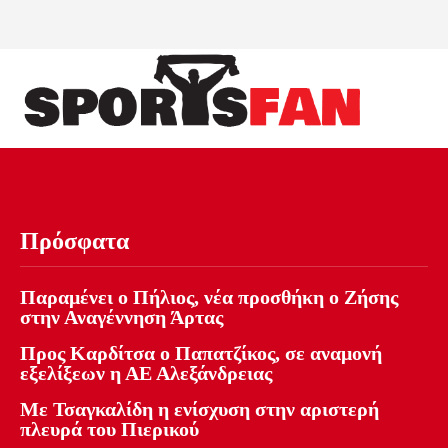
Πρόσφατα
Παραμένει ο Πήλιος, νέα προσθήκη ο Ζήσης
στην Αναγέννηση Άρτας
Προς Καρδίτσα ο Παπατζίκος, σε αναμονή
εξελίξεων η ΑΕ Αλεξάνδρειας
Με Τσαγκαλίδη η ενίσχυση στην αριστερή
πλευρά του Πιερικού