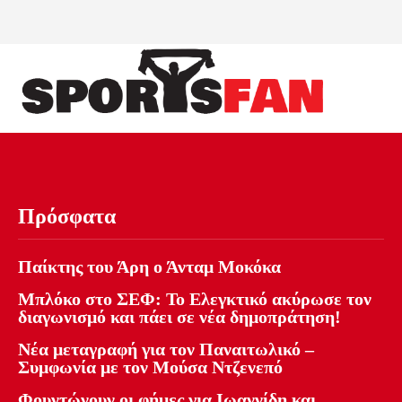
Πρόσφατα
Παίκτης του Άρη ο Άνταμ Μοκόκα
Μπλόκο στο ΣΕΦ: Το Ελεγκτικό ακύρωσε τον
διαγωνισμό και πάει σε νέα δημοπράτηση!
Νέα μεταγραφή για τον Παναιτωλικό –
Συμφωνία με τον Μούσα Ντζενεπό
Φουντώνουν οι φήμες για Ιωαννίδη και