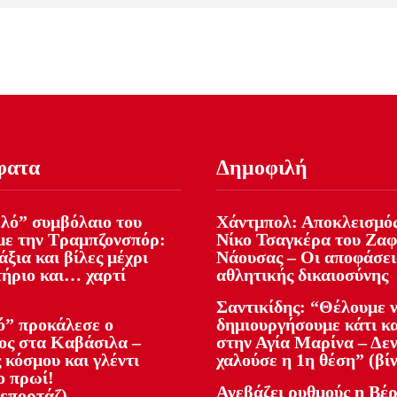
φατα
Δημοφιλή
ελό” συμβόλαιο του
Χάντμπολ: Αποκλεισμός
με την Τραμπζονσπόρ:
Νίκο Τσαγκέρα του Ζα
ξια και βίλες μέχρι
Νάουσας – Οι αποφάσει
ήριο και… χαρτί
αθλητικής δικαιοσύνης
Σαντικίδης: “Θέλουμε 
ό” προκάλεσε ο
δημιουργήσουμε κάτι κ
ος στα Καβάσιλα –
στην Αγία Μαρίνα – Δεν
 κόσμου και γλέντι
χαλούσε η 1η θέση” (βί
ο πρωί!
Ανεβάζει ρυθμούς η Βέρ
επορτάζ)