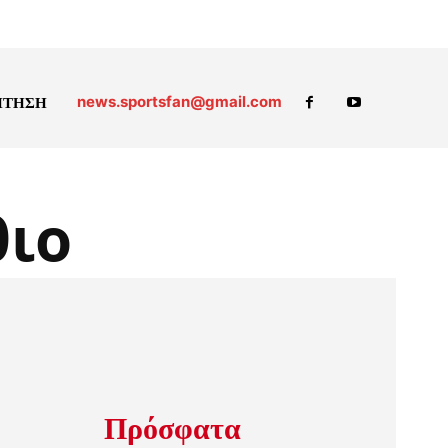
news.sportsfan@gmail.com
ΗΤΗΣΗ
θιο
Πρόσφατα