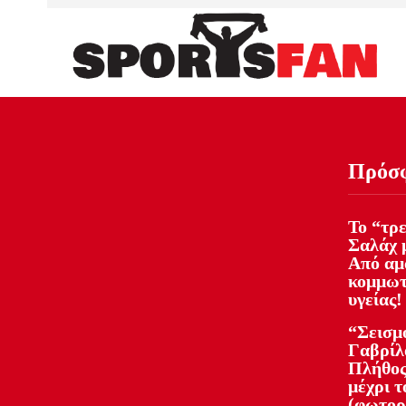
Πρόσ
Το “τρ
Σαλάχ 
Από αμά
κομμωτ
υγείας!
“Σεισμ
Γαβρίλ
Πλήθος
μέχρι τ
(φωτορ