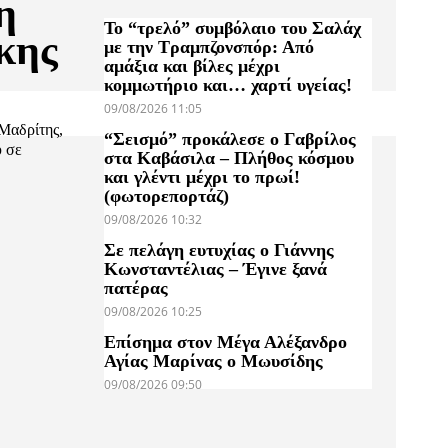
η
Το “τρελό” συμβόλαιο του Σαλάχ
κης
με την Τραμπζονσπόρ: Από
αμάξια και βίλες μέχρι
κομμωτήριο και… χαρτί υγείας!
09/08/2026 11:05
 Μαδρίτης,
“Σεισμό” προκάλεσε ο Γαβρίλος
υ σε
στα Καβάσιλα – Πλήθος κόσμου
και γλέντι μέχρι το πρωί!
(φωτορεπορτάζ)
09/08/2026 10:32
Σε πελάγη ευτυχίας ο Γιάννης
Κωνσταντέλιας – Έγινε ξανά
πατέρας
09/08/2026 10:25
Επίσημα στον Μέγα Αλέξανδρο
Αγίας Μαρίνας ο Μωυσίδης
09/08/2026 09:50