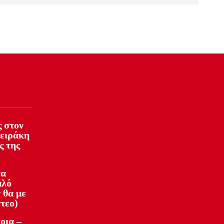
 στον
φειράκη
ς της
να
αλό
 θα με
ντεο)
οια –