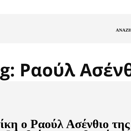
ΑΝΑΖ
g:
Ραούλ Ασέν
δίκη ο Ραούλ Ασένθιο της