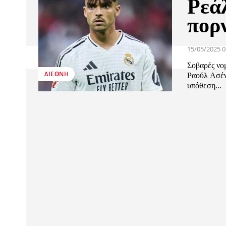
Ρεά
πορ
15/05/2025 0
Σοβαρές νομ
ΔΙΕΘΝΉ
Ραούλ Ασέν
υπόθεση...