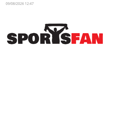
09/08/2026 12:47
Πρόσφατα
Η EuroLeague ξεχώρισε την καλύτερη
μεταγραφή κάθε ομάδας της διοργάνωσης
Πρώτο φαβορί για το εισιτήριο της League
Phase του Champions League η ΑΕΚ