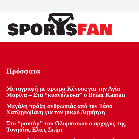
Πρόσφατα
Μεταγραφή με άρωμα Κένυας για την Αγία
Μαρίνα – Στα “κυανόλευκα” ο Brian Kamau
Μεγάλη πράξη ανθρωπιάς από τον Τάσο
Χατζηγιοβάνη για τον μικρό Δημήτρη
Στο “ραντάρ” του Ολυμπιακού ο αρχηγός της
Τυνησίας Ελίες Σκίρι