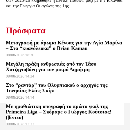
U17 2025-26 κληρώθηκε η Εθνική Παίδων, μαζί με την Ισλανδία
και την Γεωργία.Οι αγώνες της 1ης...
Πρόσφατα
Μεταγραφή με άρωμα Κένυας για την Αγία Μαρίνα
– Στα “κυανόλευκα” ο Brian Kamau
08/08/2026 18:30
Μεγάλη πράξη ανθρωπιάς από τον Τάσο
Χατζηγιοβάνη για τον μικρό Δημήτρη
08/08/2026 14:34
Στο “ραντάρ” του Ολυμπιακού ο αρχηγός της
Τυνησίας Ελίες Σκίρι
08/08/2026 14:14
Με ημαθιώτικη υπογραφή το πρώτο γκολ της
Primeira Liga – Σκόραρε ο Γιώργος Κούτσιας!
(βίντεο)
08/08/2026 13:33